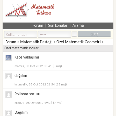
Forum
|
Son konular
|
Arama
Forum
Matematik Desteği
Özel Matematik Geometri
Özel matematik soruları
Kaos yaklaşımı
matera, 30 Oct 2012 00:41 (0 msj)
dağılım
kcancelik, 26 Oct 2012 21:54 (65 msj)
Polinom sorusu
ero071, 26 Oct 2012 19:26 (7 msj)
Dağılım