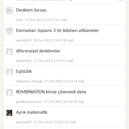
Denklem Sorusu
Mat., 19 Oct 2012 19:37 (11 msj)
Elemanları toplamı 3 ile bölünen altkümeler
aerturk39, 18 Oct 2012 23:07 (8 msj)
diferensiyel denklemler
aerturk39, 17 Oct 2012 23:43 (1 msj)
Eşitsizlik
Süleyman Oymak, 17 Oct 2012 22:43 (4 msj)
KOMBİNASYON kimse çözemedi daha
gereksizyorumcu, 17 Oct 2012 22:36 (8 msj)
Ayrık matematik
aerturk39, 17 Oct 2012 15:44 (12 msj)