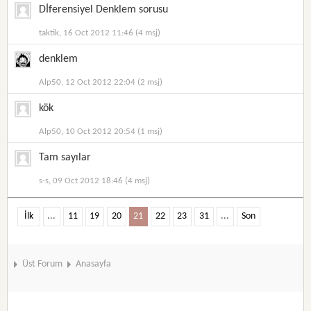
Dİferensiyel Denklem sorusu
taktik, 16 Oct 2012 11:46 (4 msj)
denklem
Alp50, 12 Oct 2012 22:04 (2 msj)
kök
Alp50, 10 Oct 2012 20:54 (1 msj)
Tam sayılar
s-s, 09 Oct 2012 18:46 (4 msj)
İlk
...
11
19
20
21
22
23
31
...
Son
Üst Forum
Anasayfa