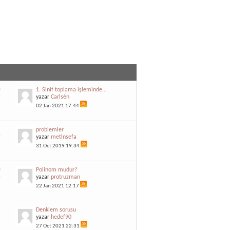
0
1. Sinif toplama işleminde...
7
yazar
Carlsén
02 Jan 2021
17:44
5
problemler
9
yazar
metinsefa
31 Oct 2019
19:34
0
Polinom mudur?
6
yazar
protruzman
22 Jan 2021
12:17
3
Denklem sorusu
3
yazar
hedef90
27 Oct 2021
22:31