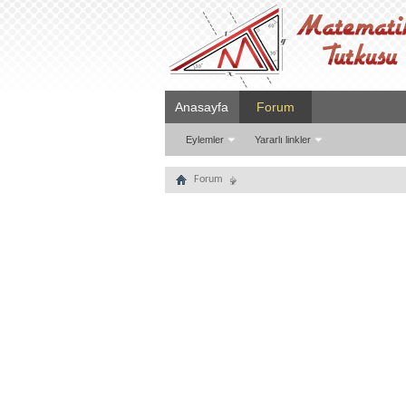
Anasayfa
Forum
Eylemler
Yararlı linkler
Forum