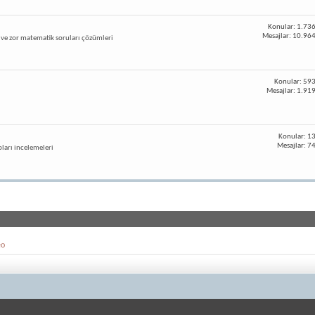
Konular: 1.73
Mesajlar: 10.96
 ve zor matematik soruları çözümleri
Konular: 59
Mesajlar: 1.91
Konular: 1
Mesajlar: 7
pları incelemeleri
eo