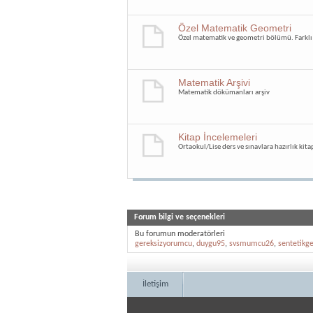
Özel Matematik Geometri
Özel matematik ve geometri bölümü. Farklı
Matematik Arşivi
Matematik dökümanları arşiv
Kitap İncelemeleri
Ortaokul/Lise ders ve sınavlara hazırlık kita
Forum bilgi ve seçenekleri
Bu forumun moderatörleri
gereksizyorumcu
,
duygu95
,
svsmumcu26
,
sentetikg
İletişim