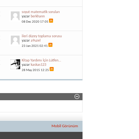
6
soyut matematik soruları
4
yazar
berkhann
08 Dec 2020
17:05
3
ileri düzey toplama sorusu
9
yazar
a9uzel
23 Jan 2021
02:41
3
Kitap Yardımı İçin Lütfen...
4
yazar
kaskas123
28 May 2015
12:25
Mobil Görünüm