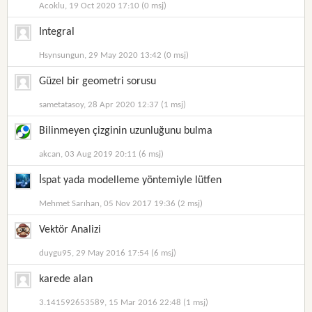
Acoklu, 19 Oct 2020 17:10 (0 msj)
Integral
Hsynsungun, 29 May 2020 13:42 (0 msj)
Güzel bir geometri sorusu
sametatasoy, 28 Apr 2020 12:37 (1 msj)
Bilinmeyen çizginin uzunluğunu bulma
akcan, 03 Aug 2019 20:11 (6 msj)
İspat yada modelleme yöntemiyle lütfen
Mehmet Sarıhan, 05 Nov 2017 19:36 (2 msj)
Vektör Analizi
duygu95, 29 May 2016 17:54 (6 msj)
karede alan
3.141592653589, 15 Mar 2016 22:48 (1 msj)