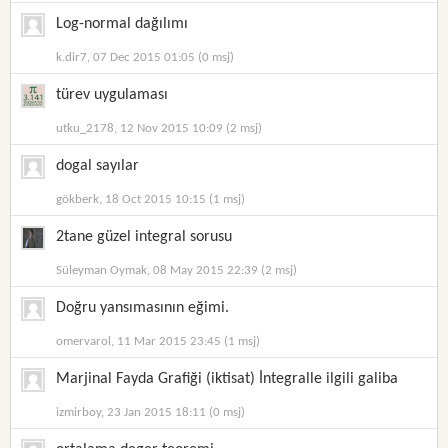
Log-normal dağılımı
k.dir7, 07 Dec 2015 01:05 (0 msj)
türev uygulaması
utku_2178, 12 Nov 2015 10:09 (2 msj)
dogal sayılar
gökberk, 18 Oct 2015 10:15 (1 msj)
2tane güzel integral sorusu
Süleyman Oymak, 08 May 2015 22:39 (2 msj)
Doğru yansımasının eğimi.
omervarol, 11 Mar 2015 23:45 (1 msj)
Marjinal Fayda Grafiği (iktisat) İntegralle ilgili galiba
izmirboy, 23 Jan 2015 18:11 (0 msj)