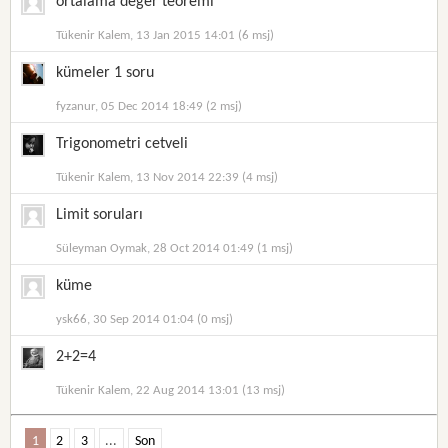
ortalama deger teoremi
Tükenir Kalem, 13 Jan 2015 14:01 (6 msj)
kümeler 1 soru
fyzanur, 05 Dec 2014 18:49 (2 msj)
Trigonometri cetveli
Tükenir Kalem, 13 Nov 2014 22:39 (4 msj)
Limit soruları
Süleyman Oymak, 28 Oct 2014 01:49 (1 msj)
küme
ysk66, 30 Sep 2014 01:04 (0 msj)
2+2=4
Tükenir Kalem, 22 Aug 2014 13:01 (13 msj)
1
2
3
...
Son