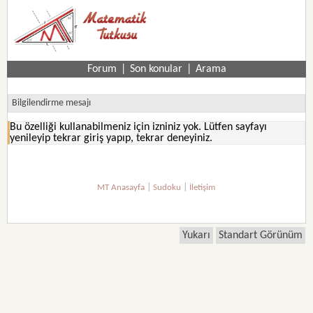
Forum
|
Son konular
|
Arama
Bilgilendirme mesajı
Bu özelliği kullanabilmeniz için izniniz yok. Lütfen sayfayı
yenileyip tekrar giriş yapıp, tekrar deneyiniz.
|
|
MT Anasayfa
Sudoku
İletişim
Yukarı
Standart Görünüm