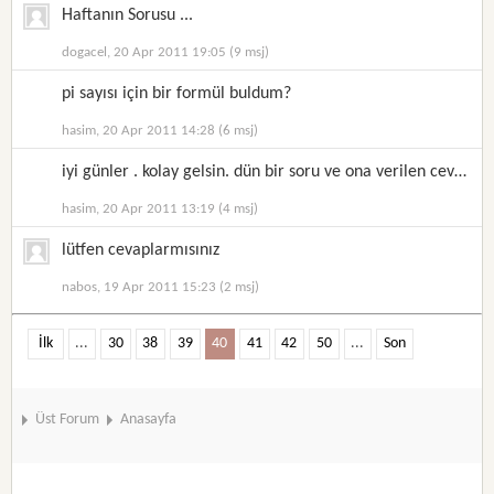
Haftanın Sorusu ...
dogacel, 20 Apr 2011 19:05 (9 msj)
pi sayısı için bir formül buldum?
hasim, 20 Apr 2011 14:28 (6 msj)
iyi günler . kolay gelsin. dün bir soru ve ona verilen cevabı paylaşmıştım
hasim, 20 Apr 2011 13:19 (4 msj)
lütfen cevaplarmısınız
nabos, 19 Apr 2011 15:23 (2 msj)
İlk
...
30
38
39
40
41
42
50
...
Son
Üst Forum
Anasayfa