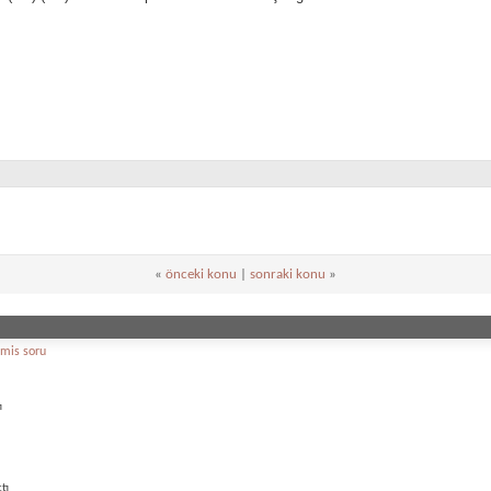
«
önceki konu
|
sonraki konu
»
mis soru
ı
tı