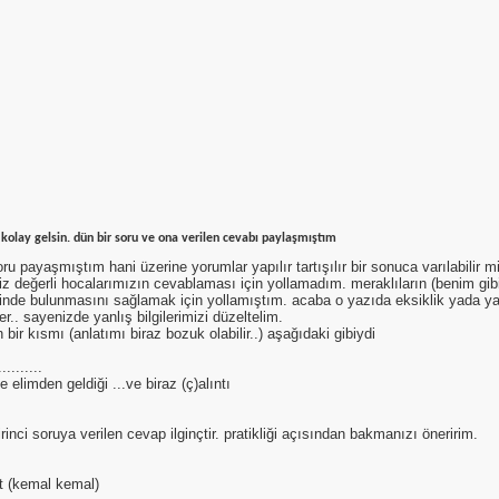
. kolay gelsin. dün bir soru ve ona verilen cevabı paylaşmıştım
oru payaşmıştım hani üzerine yorumlar yapılır tartışılır bir sonuca varılabilir
z değerli hocalarımızın cevablaması için yollamadım. meraklıların (benim gi
şinde bulunmasını sağlamak için yollamıştım. acaba o yazıda eksiklik yada yan
er.. sayenizde yanlış bilgilerimizi düzeltelim.
 bir kısmı (anlatımı biraz bozuk olabilir..) aşağıdaki gibiydi
..........
e elimden geldiği ...ve biraz (ç)alıntı
rinci soruya verilen cevap ilginçtir. pratikliği açısından bakmanızı öneririm.
nt (kemal kemal)