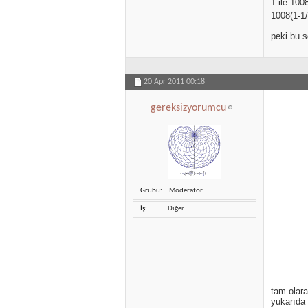
1 ile 100
1008(1-1
peki bu s
20 Apr 2011
00:18
gereksizyorumcu
Grubu
Moderatör
İş
Diğer
tam olar
yukarıda