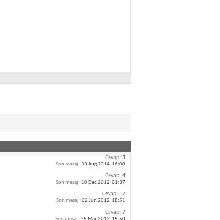
Cevap:
3
Son mesaj :
03 Aug 2014,
16:00
Cevap:
4
Son mesaj :
10 Dec 2012,
01:37
Cevap:
12
Son mesaj :
02 Jun 2012,
18:51
Cevap:
7
Son mesaj :
25 Mar 2012,
15:50