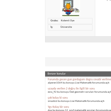
Grubu
Kıdemli Üye
İş
Üniversite
Benzer konular
Forumda gecen gun gordugum dogru cevabi verilme
alperen1064 bu konuyu Lise Matematik forumunda açtı
uzayda verilen 2 doğru ile ilgili bir soru
esra_92 bu konuyu Özel geometri soruları forumunda açt
çok kolay bi soru
sinavkizi bu konuyu Lise Matematik forumunda açtı
Ygs Kolay bir soru
dux bu konuyu 12. sınıf matematik soruları forumunda aç