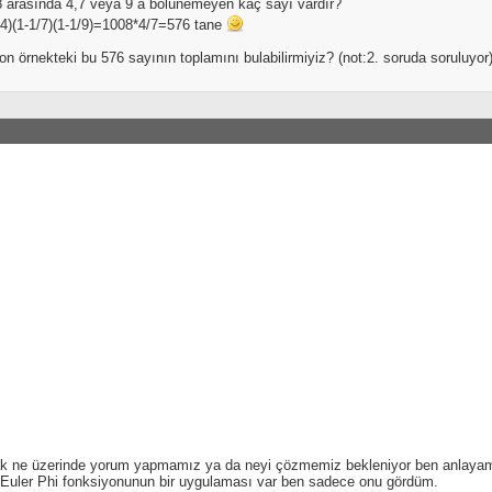
8 arasında 4,7 veya 9 a bölünemeyen kaç sayı vardır?
/4)(1-1/7)(1-1/9)=1008*4/7=576 tane
on örnekteki bu 576 sayının toplamını bulabilirmiyiz? (not:2. soruda soruluyor
ak ne üzerinde yorum yapmamız ya da neyi çözmemiz bekleniyor ben anlaya
 Euler Phi fonksiyonunun bir uygulaması var ben sadece onu gördüm.