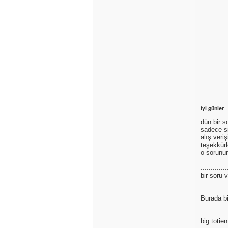
iyi günler 
dün bir s
sadece si
alış veri
teşekkürl
o sorunun
.............
bir soru v
Burada bi
big totie