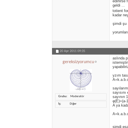
edirlirse
geldi ...
totient f
kadar ney
şimdi şu 
yorumları
20 Apr 2011
09:35
aslında p
gereksizyorumcu
istemişti
yapabiliri
yzım tasa
A=k.a.b.c
sayılarım
sayısını 
sayının 1
Grubu
Moderatör
φ(E)=(a-1
İş
Diğer
A ya kada
A=k.a.b.c
şimdi es