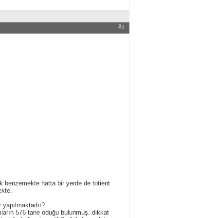
#3
rak benzemekte hatta bir yerde de totient
ekte.
ey yapılmaktadır?
ıların 576 tane oduğu bulunmuş. dikkat