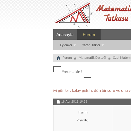
Anasayfa
Forum
Eylemler
Yararlı linkler
Forum
Matematik Desteği
Özel Matema
Yorum ekle !
iyi günler . kolay gelsin. dün bir soru ve ona
19 Apr 2011
19:33
hasim
Ziyaretçi