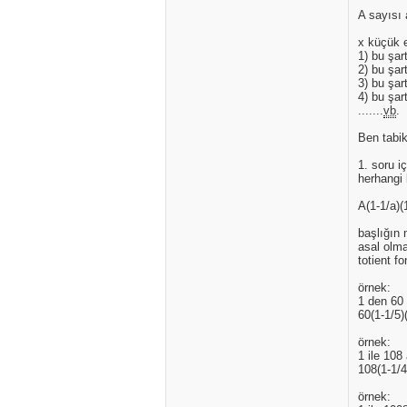
A sayısı 
x küçük e
1) bu şar
2) bu şar
3) bu şar
4) bu şar
.......
vb
.
Ben tabik
1. soru i
herhangi 
A(1-1/a)(1
başlığın 
asal olma
totient f
örnek:
1 den 60 
60(1-1/5)
örnek:
1 ile 108
108(1-1/4
örnek: