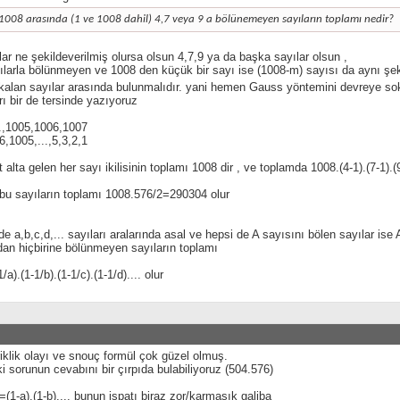
1008 arasında (1 ve 1008 dahil) 4,7 veya 9 a bölünemeyen sayıların toplamı nedir?
lar ne şekildeverilmiş olursa olsun 4,7,9 ya da başka sayılar olsun ,
larla bölünmeyen ve 1008 den küçük bir sayı ise (1008-m) sayısı da aynı şeki
 kalan sayılar arasında bulunmalıdır. yani hemen Gauss yöntemini devreye s
rı bir de tersinde yazıyoruz
..,1005,1006,1007
,1005,...,5,3,2,1
t alta gelen her sayı ikilisinin toplamı 1008 dir , ve toplamda 1008.(4-1).(7-1).(9
bu sayıların toplamı 1008.576/2=290304 olur
de a,b,c,d,... sayıları aralarında asal ve hepsi de A sayısını bölen sayılar ise 
dan hiçbirine bölünmeyen sayıların toplamı
1/a).(1-1/b).(1-1/c).(1-1/d).... olur
iklik olayı ve snouç formül çok güzel olmuş.
i sorunun cevabını bir çırpıda bulabiliyoruz (504.576)
=(1-a).(1-b).... bunun ispatı biraz zor/karmaşık galiba