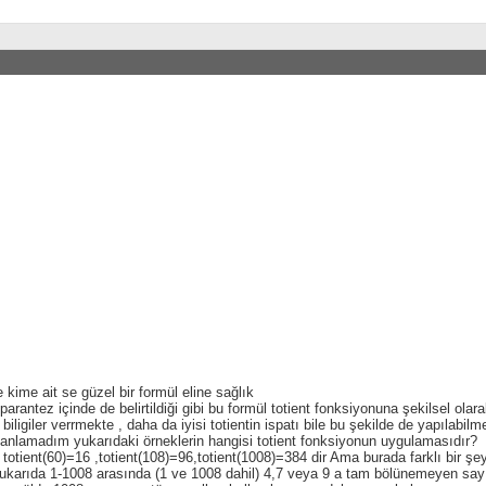
 kime ait se güzel bir formül eline sağlık
parantez içinde de belirtildiği gibi bu formül totient fonksiyonuna şekilsel ola
biligiler verrmekte , daha da iyisi totientin ispatı bile bu şekilde de yapılabilm
anlamadım yukarıdaki örneklerin hangisi totient fonksiyonun uygulamasıdır?
 totient(60)=16 ,totient(108)=96,totient(1008)=384 dir Ama burada farklı bir ş
ukarıda 1-1008 arasında (1 ve 1008 dahil) 4,7 veya 9 a tam bölünemeyen say