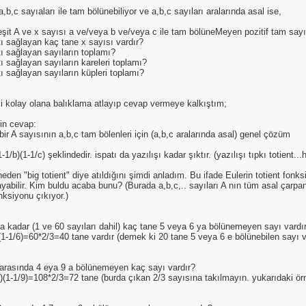
a,b,c sayıaları ile tam bölünebiliyor ve a,b,c sayıları aralarında asal ise,
şit A ve x sayısı a ve/veya b ve/veya c ile tam bölüneMeyen pozitif tam sayı
tı sağlayan kaç tane x sayısı vardır?
tı sağlayan sayıların toplamı?
tı sağlayan sayıların kareleri toplamı?
tı sağlayan sayıların küpleri toplamı?
i kolay olana balıklama atlayıp cevap vermeye kalkıştım;
çin cevap:
bir A sayısının a,b,c tam bölenleri için (a,b,c aralarında asal) genel çözüm
-1/b)(1-1/c) şeklindedir. ispatı da yazılışı kadar şıktır. (yazılışı tıpkı totient...h
neden "big totient" diye atıldığını şimdi anladım. Bu ifade Eulerin totient fo
yabilir. Kim buldu acaba bunu? (Burada a,b,c,.. sayıları A nın tüm asal çarpan
onksiyonu çıkıyor.)
a kadar (1 ve 60 sayıları dahil) kaç tane 5 veya 6 ya bölünemeyen sayı vardı
(1-1/6)=60*2/3=40 tane vardır (demek ki 20 tane 5 veya 6 e bölünebilen sayı v
 arasında 4 eya 9 a bölünemeyen kaç sayı vardır?
)(1-1/9)=108*2/3=72 tane (burda çıkan 2/3 sayısına takılmayın. yukarıdaki örn