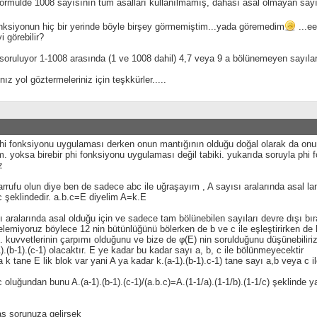
 formülde 1008 sayısının tüm asalları kullanılmamış, dahası asal olmayan sayılar
onksiyonun hiç bir yerinde böyle birşey görmemiştim...yada göremedim
...ee
i görebilir?
soruluyor 1-1008 arasında (1 ve 1008 dahil) 4,7 veya 9 a bölünemeyen sayılar
nız yol göztermeleriniz için teşkkürler.....
hi fonksiyonu uygulaması derken onun mantığının olduğu doğal olarak da onu
m. yoksa birebir phi fonksiyonu uygulaması değil tabiki. yukarıda soruyla phi 
z
rrufu olun diye ben de sadece abc ile uğraşayım , A sayısı aralarında asal la
 şeklindedir. a.b.c=E diyelim A=k.E
ı aralarında asal olduğu için ve sadece tam bölünebilen sayıları devre dışı bı
elemiyoruz böylece 12 nin bütünlüğünü bölerken de b ve c ile eşleştirirken d
. kuvvetlerinin çarpımı olduğunu ve bize de φ(E) nin sorulduğunu düşünebiliri
).(b-1).(c-1) olacaktır. E ye kadar bu kadar sayı a, b, c ile bölünmeyecektir
 k tane E lik blok var yani A ya kadar k.(a-1).(b-1).c-1) tane sayı a,b veya c 
 oluğundan bunu A.(a-1).(b-1).(c-1)/(a.b.c)=A.(1-1/a).(1-1/b).(1-1/c) şeklinde ya
as sorunuza gelirsek