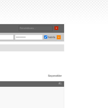
hatırla
Seçenekler
#1