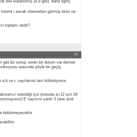
 bile kullanılmış (4,9 gibi). bana ilginç
 totient i ancak internetten görmüş birisi ne
ın toplamı nedir?
#4
n gibi bir sonuç veren bir durum var demek
fonksiyonu arasında şöyle bir geçiş
n a,b ve c sayılarına tam bölünüyorsa
rakmamız istendiği için (mesela a=12 için 18
e bozmuyoruz) E sayısını sanki 3 tane asal
z
ile bölünmeyecektir
zabiliriz.