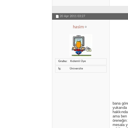
20 Apr 2011
03:27
hasim
Grubu
Kıdemli Üye
İş
Üniversite
bana göre
yukarıda 
hakkında 
ama ben 
öreneğin:
mesala y