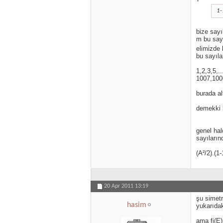
1-
bize sayı
m bu sayı
elimizde
bu sayıla
1,2,3,5,.
1007,1006
burada al
demekki 
genel hal
sayıların
(A²/2).(1-
20 Apr 2011
13:19
şu simetr
hasim
yukarıdak
ama fi(E)