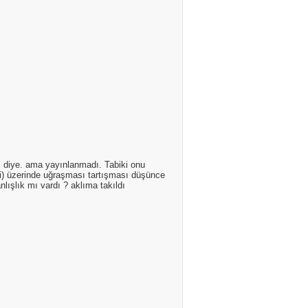
 mi diye. ama yayınlanmadı. Tabiki onu
bi) üzerinde uğraşması tartışması düşünce
lışlık mı vardı ? aklıma takıldı