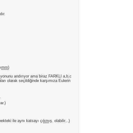
dır.
ı
mm
)
nksiyonunu andırıyor ama biraz FARKLI a,b,c
ları olarak seçildiğinde karşımıza Eulerin
r
ar.)
ekteki ile aynı katsayı çı
km
ış. olabilir...)