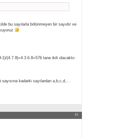
lde bu sayılarla bölünmeyen bir sayıdır ve
okuyoruz
-1)/(4.7.9)=4.3.6.8=576 tane ikili olacaktır.
A sayısına kadarki sayılardan a,b,c,d,...
#5