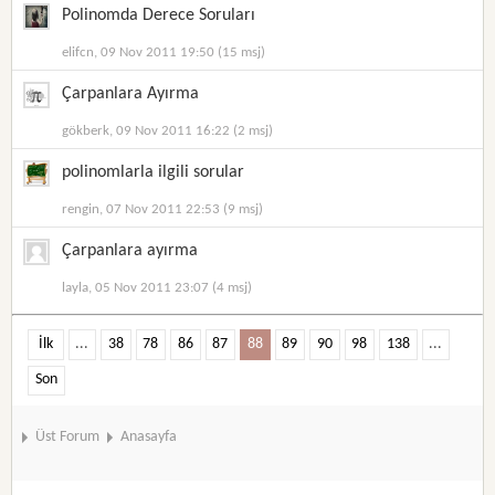
Polinomda Derece Soruları
elifcn, 09 Nov 2011 19:50 (15 msj)
Çarpanlara Ayırma
gökberk, 09 Nov 2011 16:22 (2 msj)
polinomlarla ilgili sorular
rengin, 07 Nov 2011 22:53 (9 msj)
Çarpanlara ayırma
layla, 05 Nov 2011 23:07 (4 msj)
İlk
...
38
78
86
87
88
89
90
98
138
...
Son
Üst Forum
Anasayfa