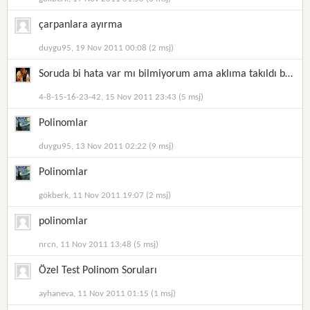
çarpanlara ayırma
duygu95, 19 Nov 2011 00:08 (2 msj)
Soruda bi hata var mı bilmiyorum ama aklıma takıldı bi sorayım dedim .. :)
4-8-15-16-23-42, 15 Nov 2011 23:43 (5 msj)
Polinomlar
duygu95, 13 Nov 2011 02:22 (9 msj)
Polinomlar
gökberk, 11 Nov 2011 19:07 (2 msj)
polinomlar
nrcn, 11 Nov 2011 13:48 (5 msj)
Özel Test Polinom Soruları
ayhaneva, 11 Nov 2011 01:15 (1 msj)