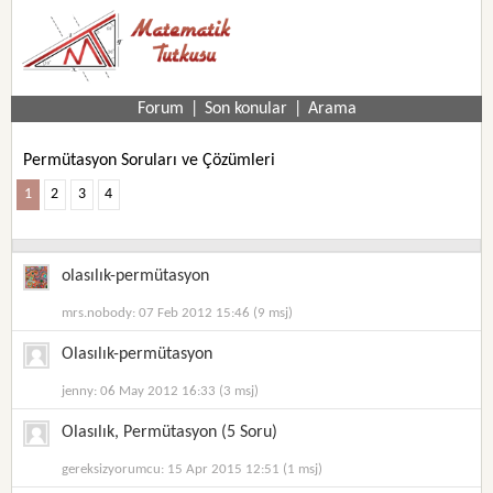
Forum
|
Son konular
|
Arama
Permütasyon Soruları ve Çözümleri
1
2
3
4
olasılık-permütasyon
mrs.nobody: 07 Feb 2012 15:46 (9 msj)
Olasılık-permütasyon
jenny: 06 May 2012 16:33 (3 msj)
Olasılık, Permütasyon (5 Soru)
gereksizyorumcu: 15 Apr 2015 12:51 (1 msj)