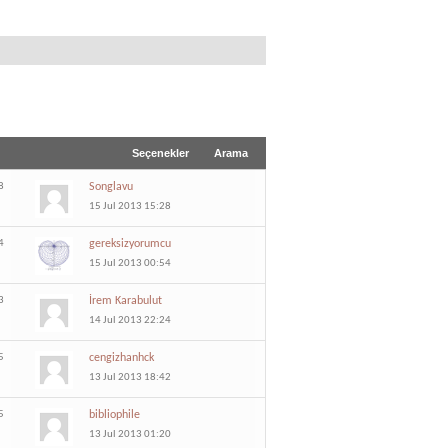
Seçenekler
Arama
8
Songlavu
15 Jul 2013 15:28
4
gereksizyorumcu
15 Jul 2013 00:54
3
İrem Karabulut
14 Jul 2013 22:24
5
cengizhanhck
13 Jul 2013 18:42
5
bibliophile
13 Jul 2013 01:20