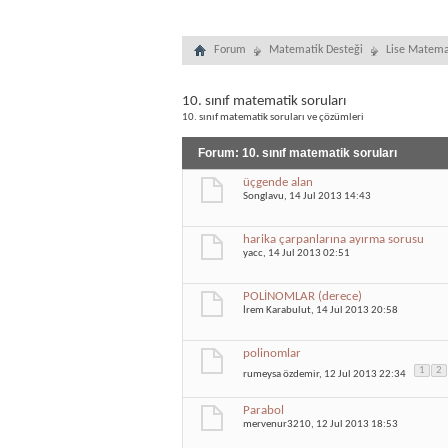
Forum
Matematik Desteği
Lise Matema
10. sınıf matematik soruları
10. sınıf matematik soruları ve çözümleri
Forum:
10. sınıf matematik soruları
üçgende alan
Songlavu
, 14 Jul 2013 14:43
harika çarpanlarına ayırma sorusu
yacc
, 14 Jul 2013 02:51
POLİNOMLAR (derece)
İrem Karabulut
, 14 Jul 2013 20:58
polinomlar
1
2
rumeysa özdemir
, 12 Jul 2013 22:34
Parabol
mervenur3210
, 12 Jul 2013 18:53