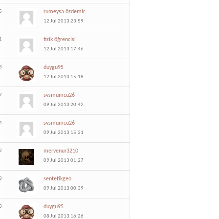
5
rumeysa özdemir
12 Jul 2013 23:59
1
fizik öğrencisi
12 Jul 2013 17:46
3
duygu95
12 Jul 2013 15:18
7
svsmumcu26
09 Jul 2013 20:42
4
svsmumcu26
09 Jul 2013 15:31
2
mervenur3210
09 Jul 2013 01:27
3
sentetikgeo
09 Jul 2013 00:39
3
duygu95
08 Jul 2013 16:26