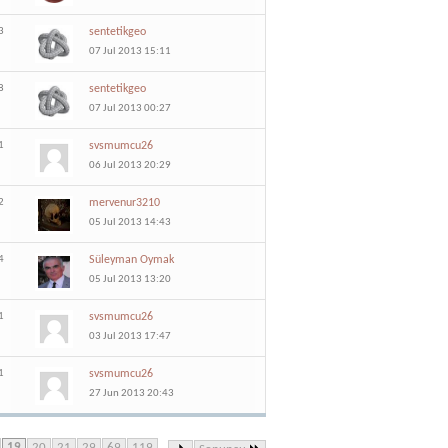
3
sentetikgeo
07 Jul 2013 15:11
8
sentetikgeo
07 Jul 2013 00:27
1
svsmumcu26
06 Jul 2013 20:29
2
mervenur3210
05 Jul 2013 14:43
4
Süleyman Oymak
05 Jul 2013 13:20
1
svsmumcu26
03 Jul 2013 17:47
1
svsmumcu26
27 Jun 2013 20:43
19
20
21
29
69
119
...