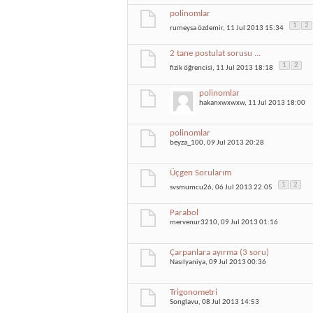
polinomlar
1
2
rumeysa özdemir
, 11 Jul 2013 15:34
2 tane postulat sorusu ...
1
2
fizik öğrencisi
, 11 Jul 2013 18:18
polinomlar
hakanxwxwxw
, 11 Jul 2013 18:00
polinomlar
beyza_100
, 09 Jul 2013 20:28
Üçgen Sorularım
1
2
svsmumcu26
, 06 Jul 2013 22:05
Parabol
mervenur3210
, 09 Jul 2013 01:16
Çarpanlara ayırma (3 soru)
Nasılyaniya
, 09 Jul 2013 00:36
Trigonometri
Songlavu
, 08 Jul 2013 14:53