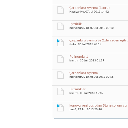
Çarpanlara Ayırma (3soru)
Nasılyaniya
, 07 Jul 2013 14:42
Eşitsizlik
mervenur3210
, 07 Jul 2013 00:10
çarpanlara ayırma ve 2.derceden eşitsiz
itutar
, 06 Jul 2013 20:19
Polinomlar1
krmtrn
, 30 Jun 2013 01:39
Çarpanlara Ayırma
mervenur3210
, 05 Jul 2013 00:55
Eşitsizlikler
krmtrn
, 03 Jul 2013 15:39
konuya yeni başladım 5tane sorum var 
xzes3
, 27 Jun 2013 20:40