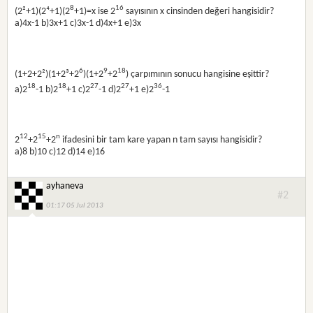
8
16
(2²+1)(2⁴+1)(2
+1)=x ise 2
sayısının x cinsinden değeri hangisidir?
a)4x-1 b)3x+1 c)3x-1 d)4x+1 e)3x
6
9
18
(1+2+2²)(1+2³+2
)(1+2
+2
) çarpımının sonucu hangisine eşittir?
18
18
27
27
36
a)2
-1 b)2
+1 c)2
-1 d)2
+1 e)2
-1
12
15
n
2
+2
+2
ifadesini bir tam kare yapan n tam sayısı hangisidir?
a)8 b)10 c)12 d)14 e)16
ayhaneva
#2
01:17 05 Jul 2013