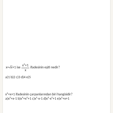
x²+1
x=√
+1 ise
ifadesinin eşiti nedir?
x
x
a)1 b)2 c)3 d)4 e)5
x⁵+x+1 ifadesinin çarpanlarından biri hangisidir?
a)x²+x-1 b)x³+x²+1 c)x²-x-1 d)x³-x²+1 e)x²+x+1