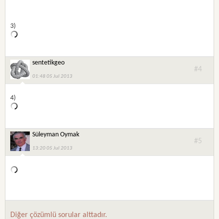
3)
sentetikgeo
#4
01:48 05 Jul 2013
4)
Süleyman Oymak
#5
13:20 05 Jul 2013
Diğer çözümlü sorular alttadır.