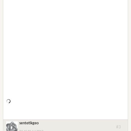
sentetikgeo
#3