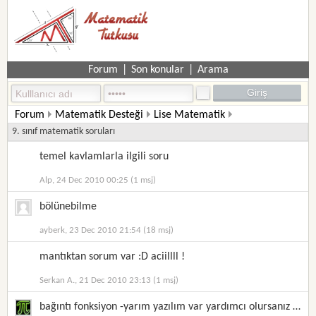
Forum
|
Son konular
|
Arama
Forum
Matematik Desteği
Lise Matematik
9. sınıf matematik soruları
temel kavlamlarla ilgili soru
Alp, 24 Dec 2010 00:25 (1 msj)
bölünebilme
ayberk, 23 Dec 2010 21:54 (18 msj)
mantıktan sorum var :D aciillll !
Serkan A., 21 Dec 2010 23:13 (1 msj)
bağıntı fonksiyon -yarım yazılım var yardımcı olursanız sevinirim-