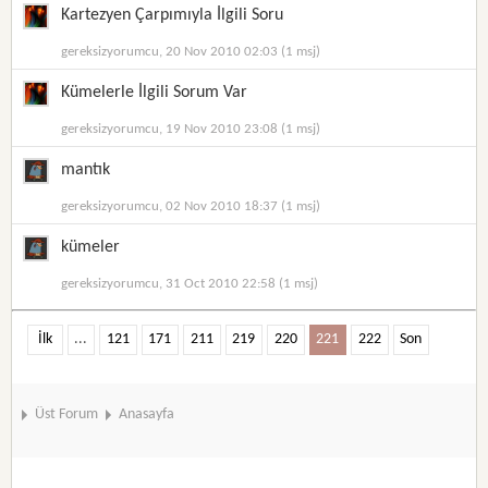
Kartezyen Çarpımıyla İlgili Soru
gereksizyorumcu, 20 Nov 2010 02:03 (1 msj)
Kümelerle İlgili Sorum Var
gereksizyorumcu, 19 Nov 2010 23:08 (1 msj)
mantık
gereksizyorumcu, 02 Nov 2010 18:37 (1 msj)
kümeler
gereksizyorumcu, 31 Oct 2010 22:58 (1 msj)
İlk
...
121
171
211
219
220
221
222
Son
Üst Forum
Anasayfa