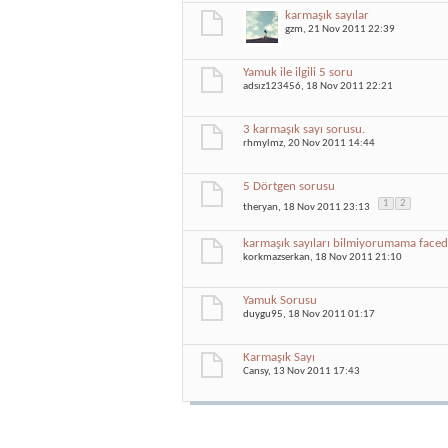
karmaşık sayılar
gzm
, 21 Nov 2011 22:39
Yamuk ile ilgili 5 soru
adsız123456
, 18 Nov 2011 22:21
3 karmaşık sayı sorusu.
rhmylmz
, 20 Nov 2011 14:44
5 Dörtgen sorusu
1
2
theryan
, 18 Nov 2011 23:13
karmaşık sayıları bilmiyorumama face
korkmazserkan
, 18 Nov 2011 21:10
Yamuk Sorusu
duygu95
, 18 Nov 2011 01:17
Karmaşık Sayı
Cansy
, 13 Nov 2011 17:43