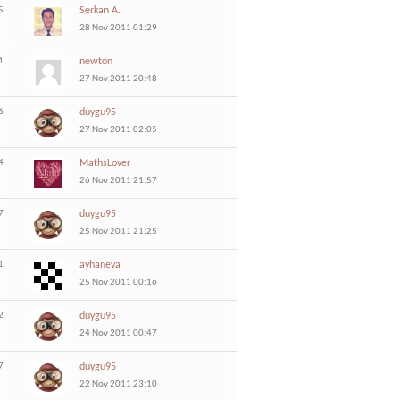
5
Serkan A.
28 Nov 2011 01:29
1
newton
27 Nov 2011 20:48
6
duygu95
27 Nov 2011 02:05
4
MathsLover
26 Nov 2011 21:57
7
duygu95
25 Nov 2011 21:25
1
ayhaneva
25 Nov 2011 00:16
2
duygu95
24 Nov 2011 00:47
7
duygu95
22 Nov 2011 23:10