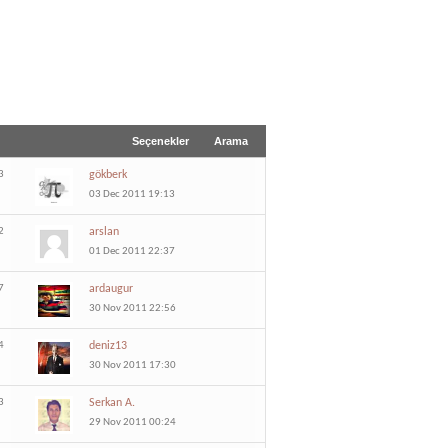
Seçenekler
Arama
3
gökberk
03 Dec 2011 19:13
2
arslan
01 Dec 2011 22:37
7
ardaugur
30 Nov 2011 22:56
4
deniz13
30 Nov 2011 17:30
3
Serkan A.
29 Nov 2011 00:24