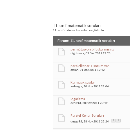
11. sınıf matematik soruları
11. sınıf matematik soruları ve çözümleri
Forum:
11. sınıf matematik soruları
permütasyon bi bakarmısınz
nightmare
, 03 Dec 2011 17:23
paralelkenar 1 sorum var...
arslan
, 01 Dec 2011 19:42
Karmaşık sayılar
ardaugur
, 30 Nov 2011 21:04
logaritma
deniz13
, 28 Nov 2011 20:49
Parelel Kenar Soruları
1
2
duygu95
, 28 Nov 2011 22:24