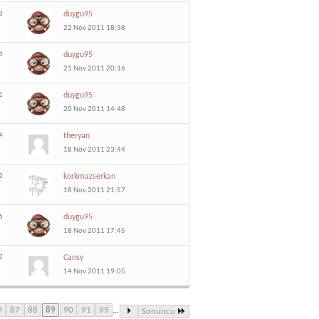
3
duygu95
22 Nov 2011 18:38
6
duygu95
21 Nov 2011 20:16
1
duygu95
20 Nov 2011 14:48
4
theryan
18 Nov 2011 23:44
2
korkmazserkan
18 Nov 2011 21:57
6
duygu95
18 Nov 2011 17:45
2
Cansy
14 Nov 2011 19:05
9
87
88
89
90
91
99
...
Sonuncu