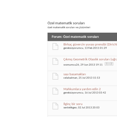
Özel matematik soruları
özel matematik soruları ve çözümleri
Forum:
Özel matematik soruları
Birkaç güvercin yuvası prensibi (Dirichl
gereksizyorumcu
, 13 Feb 2011 01:29
Çıkmış Geometrik Olasılık soruları (uğr
1
2
svsmumcu26
, 29 Jun 2013 19:11
sayı basamakları
celalsalman
, 25 Jul 2013 15:53
Mahkumlara yardım edin 2
gereksizyorumcu
, 16 Jul 2013 03:42
İlginç bir soru
sentetikgeo
, 02 Jul 2013 20:03