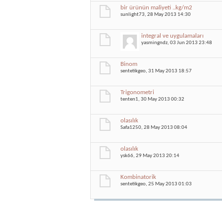
bir ürünün maliyeti ..kg/m2
sunlight73
, 28 May 2013 14:30
integral ve uygulamaları
yasmingndz
, 03 Jun 2013 23:48
Binom
sentetikgeo
, 31 May 2013 18:57
Trigonometri
tenten1
, 30 May 2013 00:32
olasılık
Safa1250
, 28 May 2013 08:04
olasılık
ysk66
, 29 May 2013 20:14
Kombinatorik
sentetikgeo
, 25 May 2013 01:03