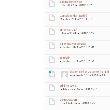
Bağıntı fonksiyon
Little Hill
, 29 Jun 2013 17:32
Gerçek kökleri nedir?
Majestic9
, 28 Jun 2013 14:18
Sınav Soruları
robinho32
, 23 Jun 2013 10:45
Bir olimpiyat sorusu
sentetikgeo
, 09 Jun 2013 21:31
Eşitsizlik
sentetikgeo
, 15 Jun 2013 21:54
diziler, seriler ve taylor ile ilgil
yasmingndz
, 16 Jun 2013 17:31
Stirling Sayısı
metehangursu
, 16 Jun 2013 16:51
permutasyon
cizmeli kedi
, 06 Jun 2013 20:25