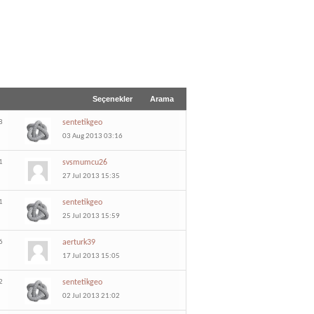
Seçenekler
Arama
8
sentetikgeo
03 Aug 2013 03:16
1
svsmumcu26
27 Jul 2013 15:35
1
sentetikgeo
25 Jul 2013 15:59
6
aerturk39
17 Jul 2013 15:05
2
sentetikgeo
02 Jul 2013 21:02