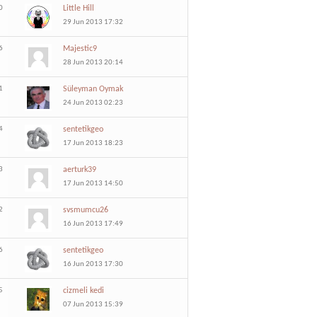
0
Little Hill
29 Jun 2013 17:32
6
Majestic9
28 Jun 2013 20:14
1
Süleyman Oymak
24 Jun 2013 02:23
4
sentetikgeo
17 Jun 2013 18:23
3
aerturk39
17 Jun 2013 14:50
2
svsmumcu26
16 Jun 2013 17:49
6
sentetikgeo
16 Jun 2013 17:30
5
cizmeli kedi
07 Jun 2013 15:39