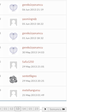
7
gereksizyorumcu
06 Jun 2013 21:19
2
yasmingndz
05 Jun 2013 18:22
1
gereksizyorumcu
01 Jun 2013 18:32
1
gereksizyorumcu
30 May 2013 14:03
5
Safa1250
29 May 2013 21:05
1
sentetikgeo
29 May 2013 20:25
3
metehangursu
25 May 2013 01:49
3
11
12
13
14
15
23
...
Sonuncu