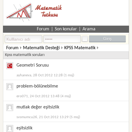
Forum
|
Son konular
|
Arama
Forum
Matematik Desteği
KPSS Matematik
Kpss matematik soruları
Geometri Sorusu
ayhaneva, 28 Oct 2012 12:28 (1 msj)
problem-bölünebilme
ero071, 24 Oct 2012 13:48 (4 msj)
mutlak değer eşitsizlik
svsmumcu26, 21 Oct 2012 13:29 (5 msj)
eşitsizlik