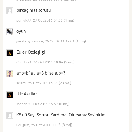
birkaç mat sorusu
pamuk77, 27 Oct 2011 04:35 (4 msj)
oyun
gereksizyorumcu, 26 Oct 2011 17:01 (1 msj)
Euler Özdeşliği
Cem1971, 26 Oct 2011 10:06 (5 msj)
a^b=b^a , a=3.b ise a.b=?
selami, 25 Oct 2011 16:35 (23 msj)
İkiz Asallar
Jocher, 25 Oct 2011 15:57 (0 msj)
Köklü Sayı Sorusu Yardımcı Olursanız Sevinirim
Grugum, 25 Oct 2011 00:58 (8 msj)