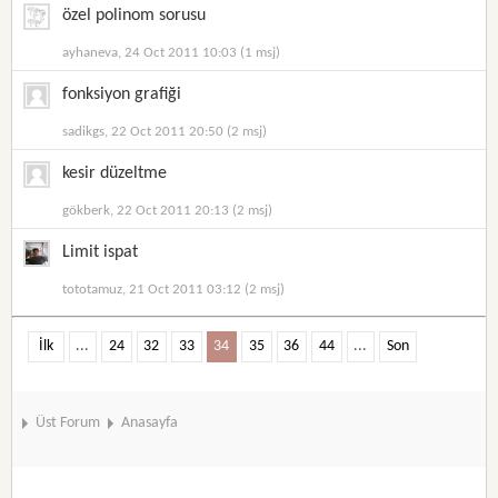
özel polinom sorusu
ayhaneva, 24 Oct 2011 10:03 (1 msj)
fonksiyon grafiği
sadikgs, 22 Oct 2011 20:50 (2 msj)
kesir düzeltme
gökberk, 22 Oct 2011 20:13 (2 msj)
Limit ispat
tototamuz, 21 Oct 2011 03:12 (2 msj)
İlk
...
24
32
33
34
35
36
44
...
Son
Üst Forum
Anasayfa