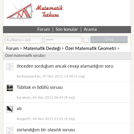
Forum
|
Son konular
|
Arama
Forum
Matematik Desteği
Özel Matematik Geometri
Özel matematik soruları
önceden sorduğum ancak cevap alamadığım soru
korkmazserkan, 07 Nov 2011 14:48 (5 msj)
Tübitak ın ödüllü sorusu
karakutu, 05 Nov 2011 00:49 (8 msj)
ab
duygu95, 04 Nov 2011 23:41 (4 msj)
zorlandığım bir olasılık sorusu