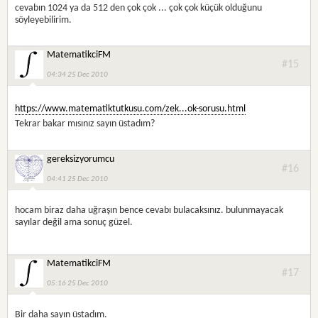
cevabın 1024 ya da 512 den çok çok ... çok çok küçük olduğunu
söyleyebilirim.
MatematikciFM
#15
04:34 25 Dec 2010
https://www.matematiktutkusu.com/zek...ok-sorusu.html
Tekrar bakar mısınız sayın üstadım?
gereksizyorumcu
#16
04:41 25 Dec 2010
hocam biraz daha uğraşın bence cevabı bulacaksınız. bulunmayacak
sayılar değil ama sonuç güzel.
MatematikciFM
#17
05:16 25 Dec 2010
Bir daha sayın üstadım.