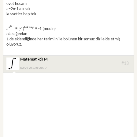
evet hocam
a=2n-1 alırsak
kuvvetler hep tek
...
a
a
tek sayı
a
≡ (-1)
≡ -1 (mod n)
olacağından
1 de eklendiğinde her terimi n ile bölünen bir sonsuz dizi elde etmiş
oluyoruz.
MatematikciFM
#13
03:25 25 Dec 2010