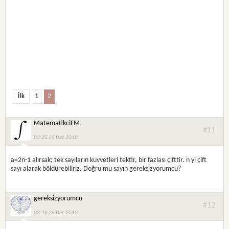
İlk
1
2
MatematikciFM
#11
02:25 25 Dec 2010
a=2n-1 alırsak; tek sayıların kuvvetleri tektir, bir fazlası çifttir. n yi çift
sayı alarak böldürebiliriz. Doğru mu sayın gereksizyorumcu?
gereksizyorumcu
#12
03:19 25 Dec 2010