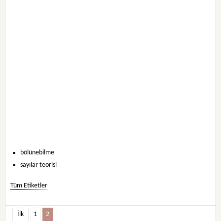
bölünebilme
sayılar teorisi
Tüm Etiketler
İlk
1
2