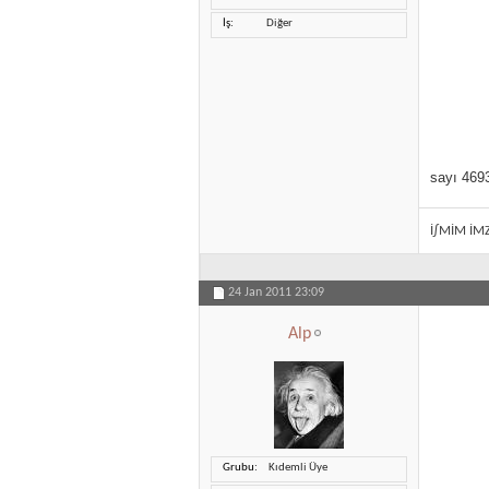
İş
Diğer
sayı 4693
İ∫MİM İM
24 Jan 2011
23:09
Alp
Grubu
Kıdemli Üye