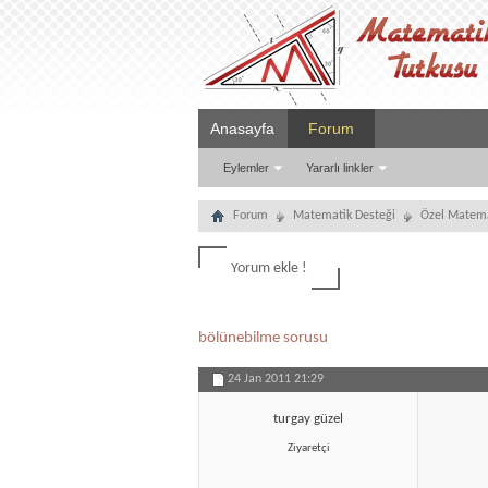
Anasayfa
Forum
Eylemler
Yararlı linkler
Forum
Matematik Desteği
Özel Matema
Yorum ekle !
bölünebilme sorusu
24 Jan 2011
21:29
turgay güzel
Ziyaretçi