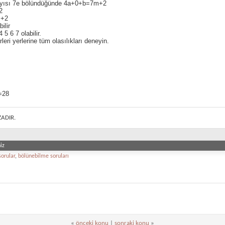
yısı 7e bölündüğünde 4a+0+b=7m+2
2
m+2
bilir
 5 6 7 olabilir.
leri yerlerine tüm olasılıkları deneyin.
=28
ZADIR.
iz
sorular
,
bölünebilme soruları
«
önceki konu
|
sonraki konu
»