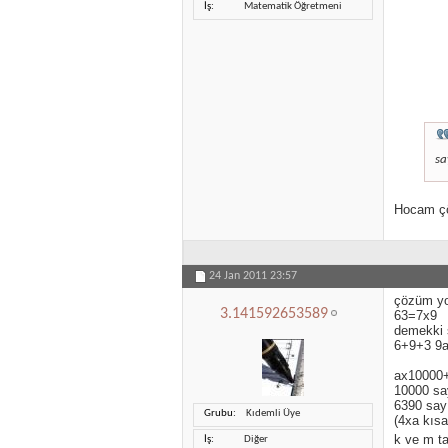
İş
Matematik Öğretmeni
sa
Hocam çö
24 Jan 2011
23:57
çözüm yol
3.141592653589
63=7x9
demekki 
6+9+3 9a
ax10000
10000 sa
6390 say
Grubu
Kıdemli Üye
(4xa kısa
k ve m ta
İş
Diğer