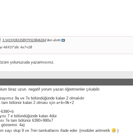
3.14159265358979323846264
'den alıntı
yı 46937'dir. 4x7=28
züm yolunuzuda yazarmısınız.
um biraz uzun. negatif yorum yazan öğretmenler çıkabilir.
sayımız 9a ve 7e bölündüğünde kalan 2 olmalıdır
 tam bölünür kalan 2 olması için a+b=9k+2
+6390+b
yısı 7 e bölündüğünde kalan 4dür.
ısı 7e tam bölünür 6390=990x7
 gösterimi: 4a)
m sayı olup 9 ve 7nin tamkatlarını ifade eder. (modüler aritmetik
)