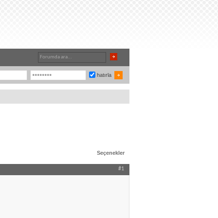
hatırla
Seçenekler
#1