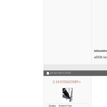
bölünebilm
a693b beş
24 Jan 2011
23:05
3.141592653589
Grubu
Kıdemli Üye