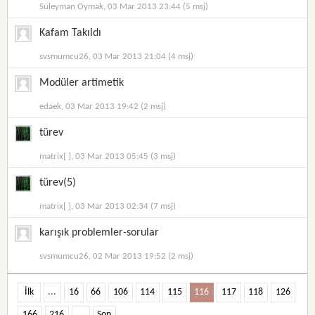
Süleyman Oymak, 03 Mar 2013 23:44 (5 msj)
Kafam Takıldı
svsmumcu26, 03 Mar 2013 21:04 (4 msj)
Modüler artimetik
edaek, 03 Mar 2013 19:42 (2 msj)
türev
matrix[ ], 03 Mar 2013 05:45 (3 msj)
türev(5)
matrix[ ], 03 Mar 2013 02:34 (7 msj)
karışık problemler-sorular
svsmumcu26, 02 Mar 2013 19:52 (2 msj)
İlk
...
16
66
106
114
115
116
117
118
126
166
216
...
Son