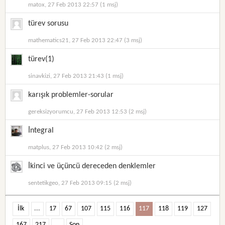
matox, 27 Feb 2013 22:57 (1 msj)
türev sorusu
mathematics21, 27 Feb 2013 22:47 (3 msj)
türev(1)
sinavkizi, 27 Feb 2013 21:43 (1 msj)
karışık problemler-sorular
gereksizyorumcu, 27 Feb 2013 12:53 (2 msj)
İntegral
matplus, 27 Feb 2013 10:42 (2 msj)
İkinci ve üçüncü dereceden denklemler
sentetikgeo, 27 Feb 2013 09:15 (2 msj)
İlk
...
17
67
107
115
116
117
118
119
127
167
217
...
Son