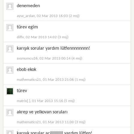
denemeden
ayse_arslan, 02 Mar 2013 16:03 (2 msj)
türev egim
diffx, 02 Mar 2013 14:02 (3 msj)
karışık sorular yardım lütfennnnnnnn!
svsmumcu26, 02 Mar 2013 00:14 (4 msj)
ebob ekok
mathematics21, 01 Mar 2013 21:06 (1 msj)
türev
matrix[ ], 01 Mar 2013 15:16 (5 msj)
akrep ve yelkovan soruları
mathematics21, 01 Mar 2013 11:00 (3 msj)
karışık sorular acillllllllll yardım lütfen!