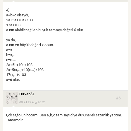
4)
a=b=c olsaydı,
2a+5a+10a<103
17a<103
a nın alabileceği en büyük tamsayı değeri 6 olur.
ya da,
a nın en büyük değeri x olsun.
a=x
b=x,..
c=x,...
2a+5b+10c<103
2x+5(x,..)+10(x,..)<103
17(x,..)<103
x=6 olur.
Furkan61
#6
00:41 27 Aug 2012
Çok sağolun hocam. Ben a,b,c tam sayı diye düşünerek sazanlık yaptım.
Tamamdır.