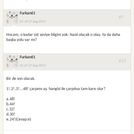
Furkan61
#9
01:18 27 Aug 2012
Hocam, o kadar üst seviye bilgim yok. Nasıl olacak o olay. Ya da daha
başka yolu var mı?
Furkan61
#10
01:25 27 Aug 2012
Bir de son olarak.
1!.2!.3!...48! çarpımı aş. hangisi ile çarpılısa tam kare olur?
a.48!
b.44!
c.32!
d.30!
e.24!(Cevap:e)