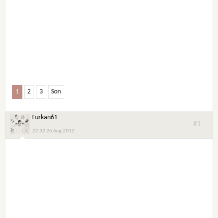
1
2
3
Son
Furkan61
#1
22:32 26 Aug 2012