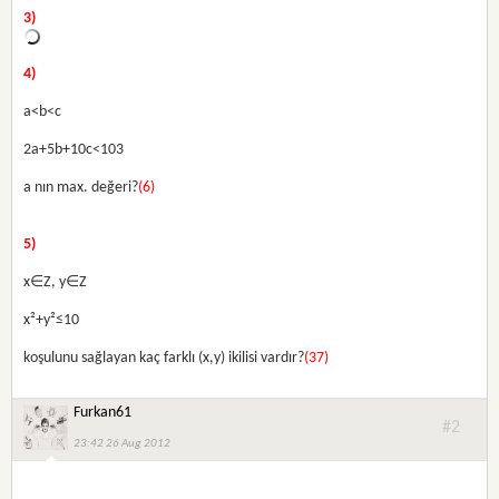
3)
4)
a<b<c
2a+5b+10c<103
a nın max. değeri?
(6)
5)
x∈Z, y∈Z
x²+y²≤10
koşulunu sağlayan kaç farklı (x,y) ikilisi vardır?
(37)
Furkan61
#2
23:42 26 Aug 2012