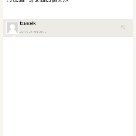
2 yi çözdüm. Uğraşmanıza gerek yok.
kcancelik
#3
23:50 26 Aug 2012