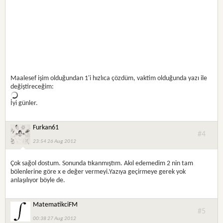
Maalesef işim olduğundan 1'i hızlıca çözdüm, vaktim olduğunda yazı ile
değiştireceğim:
İyi günler.
Furkan61
#4
23:54 26 Aug 2012
Çok sağol dostum. Sonunda tıkanmıştım. Akıl edemedim 2 nin tam
bölenlerine göre x e değer vermeyi.Yazıya geçirmeye gerek yok
anlaşılıyor böyle de.
MatematikciFM
#5
00:38 27 Aug 2012