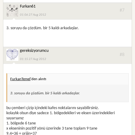
Furkan61
#7
01:06 27 Aug 2012
3. soruyu da çözdüm. bir 5 kaldı arkadaşlar.
gereksizyorumcu
#8
01:15 27 Aug 2012
FurkanTemel
'den alıntı
3. soruyu da çözdüm. bir 5 kaldı arkadaşlar.
bu çemberi çizip içindeki kafes noktalarını sayabilirsiniz.
kolaylık olsun diye sadece 1. bölgedekileri ve eksen üzerindekileri
sayarsanız
1. bölgede 6 tane
x ekseninin pozitif yönü üzerinde 3 tane toplam 9 tane
9.4=36 + orijin=37