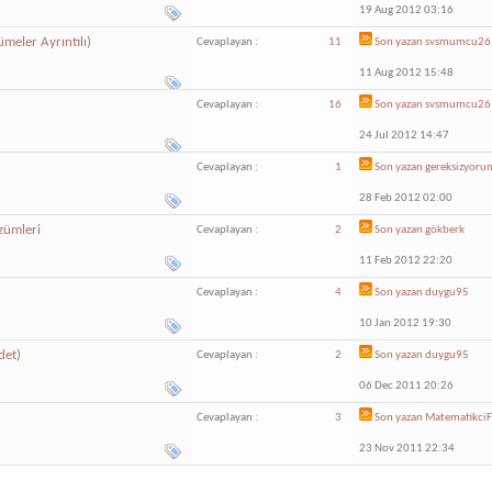
19 Aug 2012 03:16
eler Ayrıntılı)
Cevaplayan :
11
Son yazan
svsmumcu26
11 Aug 2012 15:48
Cevaplayan :
16
Son yazan
svsmumcu26
24 Jul 2012 14:47
Cevaplayan :
1
Son yazan
gereksizyoru
28 Feb 2012 02:00
zümleri
Cevaplayan :
2
Son yazan
gökberk
11 Feb 2012 22:20
Cevaplayan :
4
Son yazan
duygu95
10 Jan 2012 19:30
det)
Cevaplayan :
2
Son yazan
duygu95
06 Dec 2011 20:26
Cevaplayan :
3
Son yazan
Matematikci
23 Nov 2011 22:34