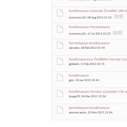
Kombinasyon Çözümlü Örnekler (Alt küm
1
2
svsmumcu26
, 08 Aug 2012 21:56
Kombinasyon Permütasyon
1
2
svsmumcu26
, 11 Jul 2012 22:23
Permütasyon kombinasyon
salvador
, 28 Feb 2012 01:44
Kombinasyonun Özellikleri Soruları Çö
gökberk
, 11 Feb 2012 22:15
kombinasyon
gzm
, 10 Jan 2012 10:44
Kombinasyon Soruları Çözümleri (10 a
duygu95
, 06 Dec 2011 19:36
permütasyon kombinasyon
asuman aydın
, 23 Nov 2011 21:04