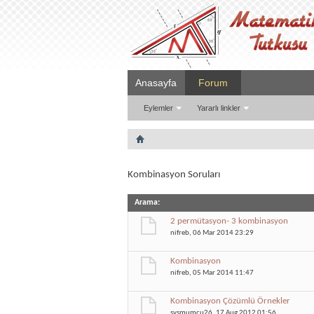
Anasayfa
Forum
Eylemler
Yararlı linkler
Kombinasyon Soruları
Arama
:
2 permütasyon- 3 kombinasyon
nifreb
, 06 Mar 2014 23:29
Kombinasyon
nifreb
, 05 Mar 2014 11:47
Kombinasyon Çözümlü Örnekler
svsmumcu26
, 17 Aug 2012 01:56