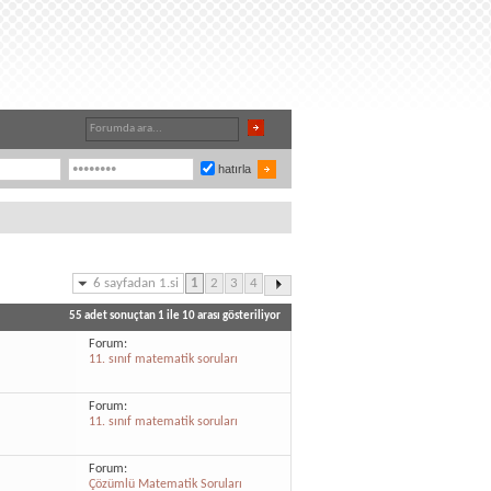
hatırla
6 sayfadan 1.si
1
2
3
4
55 adet sonuçtan 1 ile 10 arası gösteriliyor
Forum:
11. sınıf matematik soruları
Forum:
11. sınıf matematik soruları
Forum:
Çözümlü Matematik Soruları