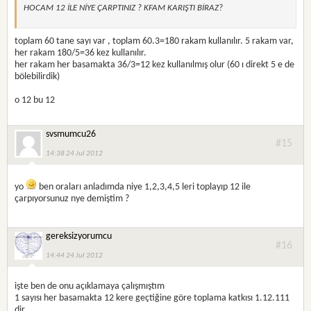
HOCAM 12 İLE NİYE ÇARPTINIZ ? KFAM KARIŞTI BİRAZ?
toplam 60 tane sayı var , toplam 60.3=180 rakam kullanılır. 5 rakam var,
her rakam 180/5=36 kez kullanılır.
her rakam her basamakta 36/3=12 kez kullanılmış olur (60 ı direkt 5 e de
bölebilirdik)
o 12 bu 12
svsmumcu26
#15
14:38 24 Jul 2012
yo
ben oraları anladımda niye 1,2,3,4,5 leri toplayıp 12 ile
çarpıyorsunuz nye demiştim ?
gereksizyorumcu
#16
14:44 24 Jul 2012
işte ben de onu açıklamaya çalışmıştım
1 sayısı her basamakta 12 kere geçtiğine göre toplama katkısı 1.12.111
dir