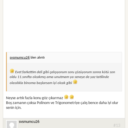
svsmumcu26
'den alıntı
Evet farkettim deli gibi çalışıyorum soru çözüyorum sonra kötü son
oldu 11.sınıfta olcakmış ama unutmam ya seneye de yaz tatilinde
olasılıkla binoma başlarsam iyi olcak gibi
Neyse artık fazla konu göz çıkarmaz
Boş zamanın çoksa Polinom ve Trigonometriye çalış bence daha iyi olur
senin için.
svsmumcu26
#13