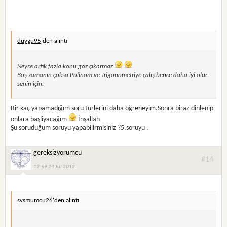
duygu95
'den alıntı
Neyse artık fazla konu göz çıkarmaz
Boş zamanın çoksa Polinom ve Trigonometriye çalış bence daha iyi olur
senin için.
Bir kaç yapamadığım soru türlerini daha öğreneyim.Sonra biraz dinlenip
onlara başliyacağım
İnşallah
Şu soruduğum soruyu yapabilirmisiniz ?5.soruyu .
gereksizyorumcu
#14
12:59 24 Jul 2012
svsmumcu26
'den alıntı