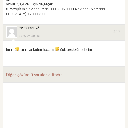
aynısı 2,3,4 ve 5 için de geçerli
tüm toplam 1.12.111+2.12.111+3.12.111+4.12.111+5.12.111=
(1+2+3+4+5).12.111 olur
svsmumcu26
#17
14:47 24 Jul 2012
hmm
tmm anladım hocam
Çok teşşkkür ederim
Diğer çözümlü sorular alttadır.