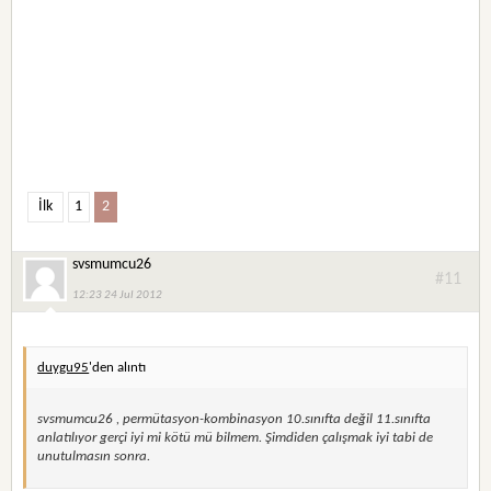
İlk
1
2
svsmumcu26
#11
12:23 24 Jul 2012
duygu95
'den alıntı
svsmumcu26 , permütasyon-kombinasyon 10.sınıfta değil 11.sınıfta
anlatılıyor gerçi iyi mi kötü mü bilmem. Şimdiden çalışmak iyi tabi de
unutulmasın sonra.