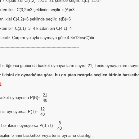
7 kişide 2'si C(7,2)=7.6/2=21 şekilde seçilir. s(E)=21'dir
ten ikisi C(3,2)=3 şeklinde seçilir. s(A)=3
n ikisi C(4,2)=6 şeklinde seçilir. s(B)=6
ten biri C(3,1)=3, 4 kızdan biri C(4,1)=4
seçilir. Çarpım yoluyla saymaya göre 4.3=12=s(C)'dir.
----------------------------------------------------------------
k bir öğrenci grubunda basket oynayanların sayısı 21, Tenis oynayanların sayıs
er ikisini de oynadığına göre, bu gruptan rastgele seçilen birinin basketb
2:
21
basket oynuyorsa:P(B)=
40
12
tenis oynuyorsa: P(T)=
40
8
e her ikisini oynuyorsa P(B∩T)=
40
eçilen birinin basketbol veya tenis oynama olasılığı: