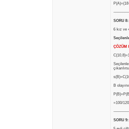
P(A)=(18
-------------
SORU 8:
6 kız ve 
Seçilenl
ÇÖZÜM 
C(10,8)=
Seçilenle
çıkarılır
s(B)=C(1
B olayını
P(B)=P(B
=100/120
-------------
SORU 9:
5 evli çif