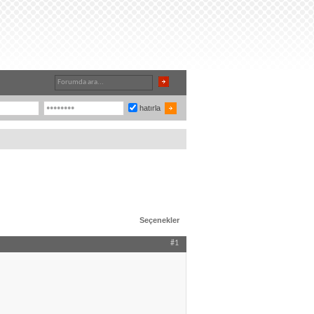
hatırla
Seçenekler
#1