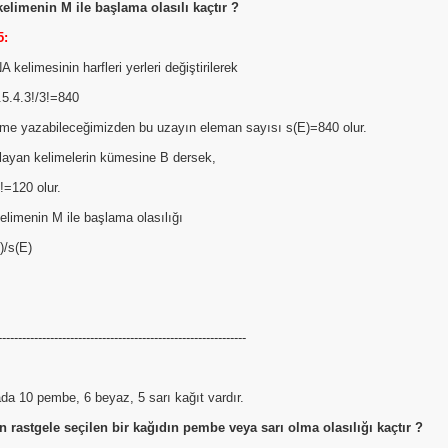
kelimenin M ile başlama olasılı kaçtır ?
5:
elimesinin harfleri yerleri değiştirilerek
.5.4.3!/3!=840
lime yazabileceğimizden bu uzayın eleman sayısı s(E)=840 olur.
layan kelimelerin kümesine B dersek,
!=120 olur.
elimenin M ile başlama olasılığı
)/s(E)
--------------------------------------------------------------
da 10 pembe, 6 beyaz, 5 sarı kağıt vardır.
 rastgele seçilen bir kağıdın pembe veya sarı olma olasılığı kaçtır ?