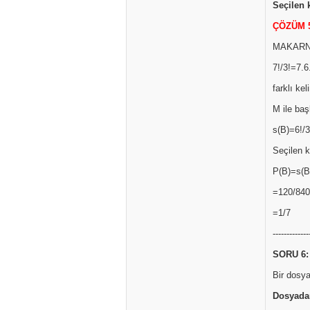
Seçilen 
ÇÖZÜM 
MAKARNA k
7!/3!=7.6
farklı ke
M ile baş
s(B)=6!/3
Seçilen k
P(B)=s(B
=120/840
=1/7
-------------
SORU 6:
Bir dosya
Dosyadan