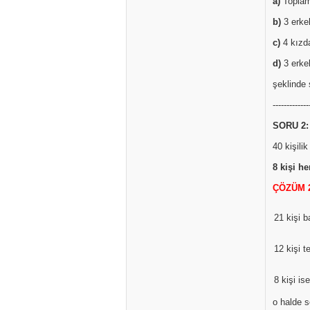
a)
Toplam 
b)
3 erkek
c)
4 kızda
d)
3 erkek
şeklinde 
-------------
SORU 2:
40 kişili
8 kişi h
ÇÖZÜM 
21 kişi 
12 kişi 
8 kişi is
o halde s