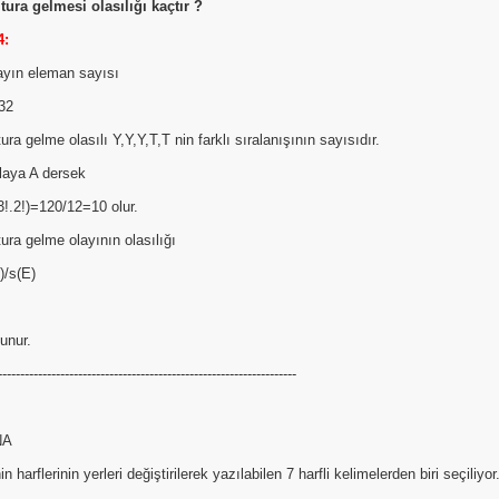
 tura gelmesi olasılığı kaçtır ?
4:
ayın eleman sayısı
32
tura gelme olasılı Y,Y,Y,T,T nin farklı sıralanışının sayısıdır.
laya A dersek
3!.2!)=120/12=10 olur.
tura gelme olayının olasılığı
)/s(E)
unur.
-------------------------------------------------------------------
NA
n harflerinin yerleri değiştirilerek yazılabilen 7 harfli kelimelerden biri seçiliyor