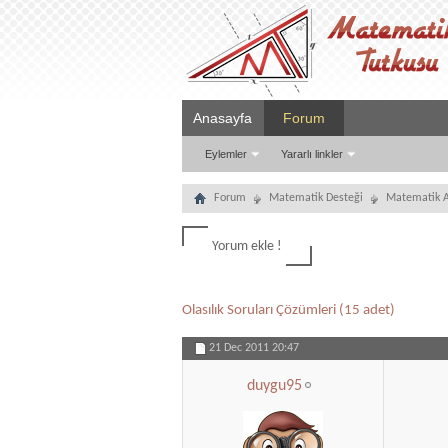
Anasayfa
Forum
Eylemler
Yararlı linkler
Forum
Matematik Desteği
Matematik A
Yorum ekle !
Olasılık Soruları Çözümleri (15 adet)
21 Dec 2011
20:47
duygu95