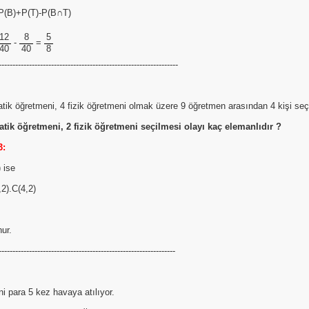
P(B)+P(T)-P(B∩T)
12
8
5
-
=
40
40
8
-----------------------------------------------------------------
ik öğretmeni, 4 fizik öğretmeni olmak üzere 9 öğretmen arasından 4 kişi seçi
tik öğretmeni, 2 fizik öğretmeni seçilmesi olayı kaç elemanlıdır ?
3:
 ise
2).C(4,2)
ur.
----------------------------------------------------------------
i para 5 kez havaya atılıyor.