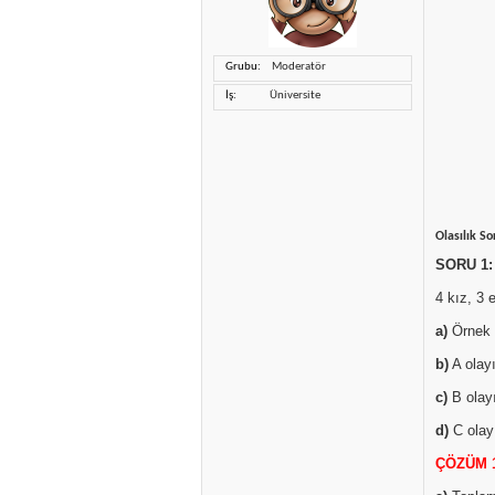
Grubu
Moderatör
İş
Üniversite
Olasılık So
SORU 1:
4 kız, 3 
a)
Örnek 
b)
A olayı
c)
B olayı
d)
C olayı
ÇÖZÜM 