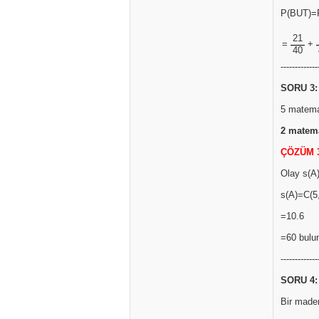
P(BUT)=
21
=
+
40
-------------
SORU 3:
5 matemat
2 matema
ÇÖZÜM 
Olay s(A)
s(A)=C(5,
=10.6
=60 bulun
-------------
SORU 4:
Bir maden