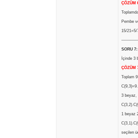
ÇÖZÜM 
Toplamda
Pembe ve
15/21=5/7
-------------
SORU 7:
İçinde 3 
ÇÖZÜM 
Toplam 9 
C(9,3)=9.
3 beyaz, 
C(3,2).C(
1 beyaz 2
C(3,1).C(
seçilen üç