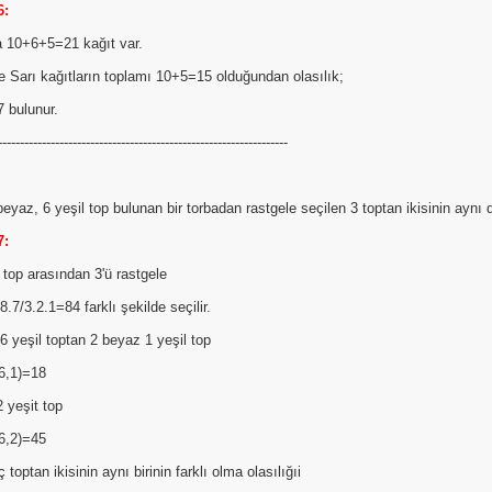
6:
 10+6+5=21 kağıt var.
 Sarı kağıtların toplamı 10+5=15 olduğundan olasılık;
 bulunur.
------------------------------------------------------------------
beyaz, 6 yeşil top bulunan bir torbadan rastgele seçilen 3 toptan ikisinin aynı di
7:
top arasından 3'ü rastgele
8.7/3.2.1=84 farklı şekilde seçilir.
6 yeşil toptan 2 beyaz 1 yeşil top
6,1)=18
 yeşit top
6,2)=45
 toptan ikisinin aynı birinin farklı olma olasılığıi