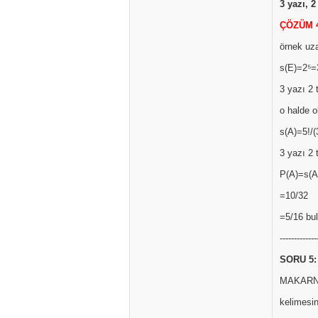
3 yazı, 2
ÇÖZÜM 
örnek uz
s(E)=2⁵=
3 yazı 2 
o halde o
s(A)=5!/(
3 yazı 2 
P(A)=s(A
=10/32
=5/16 bul
-------------
SORU 5:
MAKAR
kelimesini