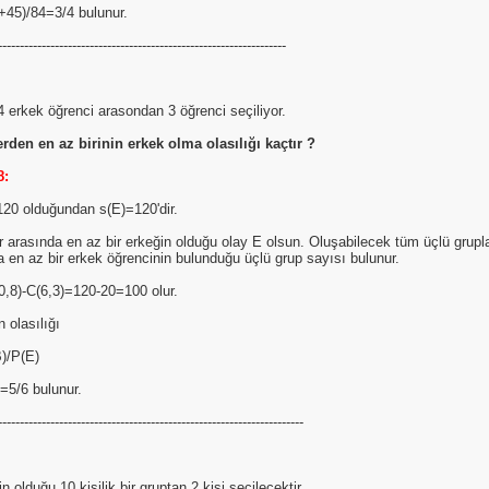
+45)/84=3/4 bulunur.
------------------------------------------------------------------
4 erkek öğrenci arasondan 3 öğrenci seçiliyor.
erden en az birinin erkek olma olasılığı kaçtır ?
8:
120 olduğundan s(E)=120'dir.
r arasında en az bir erkeğin olduğu olay E olsun. Oluşabilecek tüm üçlü grupl
sa en az bir erkek öğrencinin bulunduğu üçlü grup sayısı bulunur.
0,8)-C(6,3)=120-20=100 olur.
n olasılığı
)/P(E)
=5/6 bulunur.
----------------------------------------------------------------------
tin olduğu 10 kişilik bir gruptan 2 kişi seçilecektir.