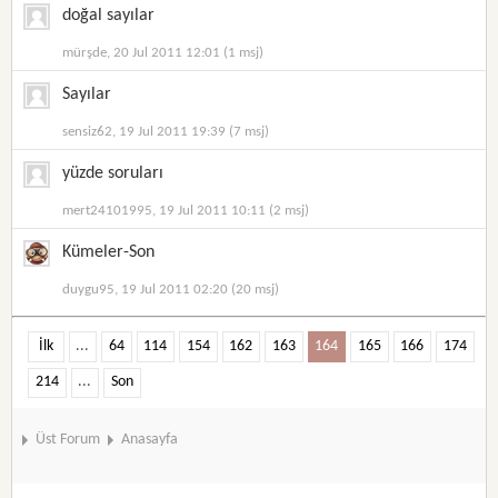
doğal sayılar
mürşde, 20 Jul 2011 12:01 (1 msj)
Sayılar
sensiz62, 19 Jul 2011 19:39 (7 msj)
yüzde soruları
mert24101995, 19 Jul 2011 10:11 (2 msj)
Kümeler-Son
duygu95, 19 Jul 2011 02:20 (20 msj)
İlk
...
64
114
154
162
163
164
165
166
174
214
...
Son
Üst Forum
Anasayfa