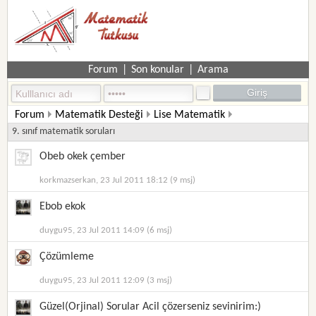
Forum
|
Son konular
|
Arama
Forum
Matematik Desteği
Lise Matematik
9. sınıf matematik soruları
Obeb okek çember
korkmazserkan, 23 Jul 2011 18:12 (9 msj)
Ebob ekok
duygu95, 23 Jul 2011 14:09 (6 msj)
Çözümleme
duygu95, 23 Jul 2011 12:09 (3 msj)
Güzel(Orjinal) Sorular Acil çözerseniz sevinirim:)