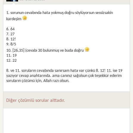
1. sorunun cevabında hata yokmuş doğru söylüyorsun sessizsakin
kardeşim
6. 64
7. 27
8. 12!
9. 8/5
10. [26,35] (cevabı 30 bulunmuş ve buda doğru
11. 19
12. 22
8. ve 11. soruların cevabında sanırsam hata var çünkü 8. 12! 11. ise 19
yazıyor cevap anahtarında. ama canınız sağolsun çok teşekkür ederim
soruların çözümü için, Allah razı olsun.
Diğer çözümlü sorular alttadır.