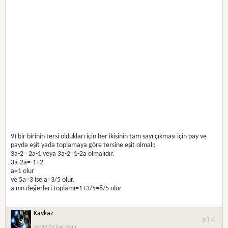
9) bir birinin tersi oldukları için her ikisinin tam sayı çıkması için pay ve
payda eşit yada toplamaya göre tersine eşit olmalı;
3a-2= 2a-1 veya 3a-2=1-2a olmalıdır.
3a-2a=-1+2
a=1 olur
ve 5a=3 ise a=3/5 olur.
a nın değerleri toplamı=1+3/5=8/5 olur
Kavkaz
#14
00:42 06 Feb 2011