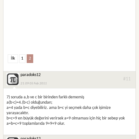
İlk
1
2
paradoks12
#11
21:09 05 Feb 2011
7) soruda a,b ve c bir birinden farklı dememiş
a(b-c)=4.(b-c) olduğundan;
a=4 yada b=c diyebiliriz. ama b=c yi seçmek daha çok işimize
yarayacaktır.
b=c=9 en büyük değerini verirsek a=9 olmaması için hiç bir sebep yok
a=b=c=9 toplamlarıda 9+9+9 olur.
paradoks12