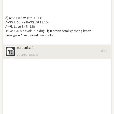
8) A=9!+10! ve B=10!+11!
A=9!(1+10) ve B=9!(10+11.10)
A=9!.11 ve B=9!.120
11 ve 120 nin ekoku 1 olduğu için ordan ortak çarpan çıkmaz
buna göre A ve B nin ekoku 9! olur
paradoks12
#13
21:28 05 Feb 2011