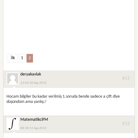
İlk
1
2
deryakavlak
#11
21:04 10 Sep 2012
Hocam bilgiler bu kadar verilmiş 1.soruda bende sadece a çift diye
düşündüm ama yanlış:/
MatematikciFM
#12
08:48 11 Sep 2012