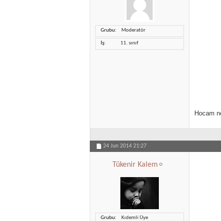
Grubu
Moderatör
İş
11. sınıf
Hocam ne
24 Jun 2014
21:27
Tükenir Kalem
Grubu
Kıdemli Üye