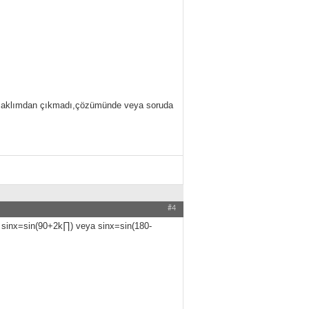
eri aklımdan çıkmadı,çözümünde veya soruda
#4
 sinx=sin(90+2k∏) veya sinx=sin(180-