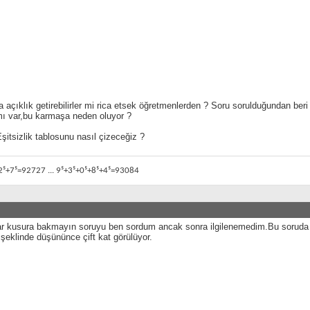
 açıklık getirebilirler mi rica etsek öğretmenlerden ? Soru sorulduğundan b
mı var,bu karmaşa neden oluyor ?
itsizlik tablosunu nasıl çizeceğiz ?
2⁵+7⁵=92727 ... 9⁵+3⁵+0⁵+8⁵+4⁵=93084
ar kusura bakmayın soruyu ben sordum ancak sonra ilgilenemedim.Bu soruda
eklinde düşününce çift kat görülüyor.