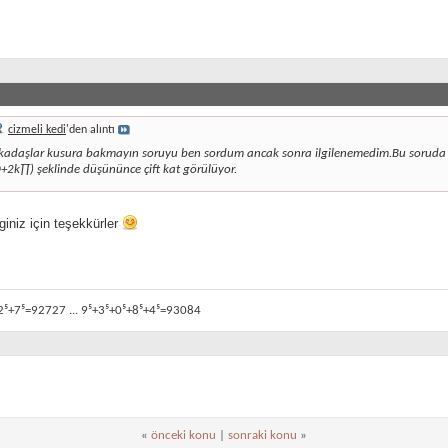
cizmeli kedi
'den alıntı
kadaşlar kusura bakmayın soruyu ben sordum ancak sonra ilgilenemedim.Bu soruda 
+2k∏) şeklinde düşününce çift kat görülüyor.
iniz için teşekkürler
2⁵+7⁵=92727 ... 9⁵+3⁵+0⁵+8⁵+4⁵=93084
«
önceki konu
|
sonraki konu
»