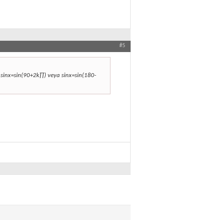
#5
sinx=sin(90+2k∏) veya sinx=sin(180-