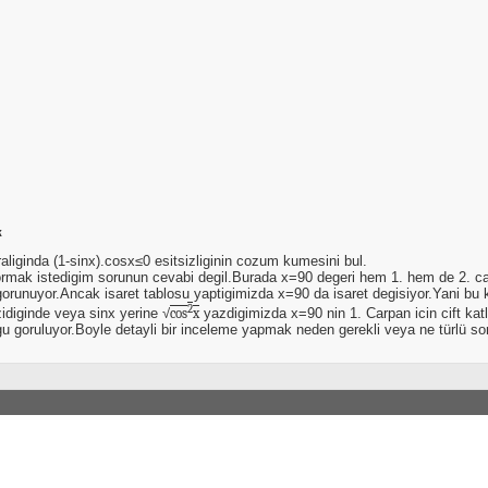
k
raliginda (1-sinx).cosx≤0 esitsizliginin cozum kumesini bul.
mak istedigim sorunun cevabi degil.Burada x=90 degeri hem 1. hem de 2. carpa
gorunuyor.Ancak isaret tablosu yaptigimizda x=90 da isaret degisiyor.Yani bu k
2
izidiginde veya sinx yerine √
cos
x
yazdigimizda x=90 nin 1. Carpan icin cift katli
u goruluyor.Boyle detayli bir inceleme yapmak neden gerekli veya ne türlü so