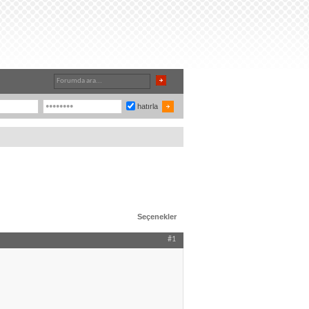
hatırla
Seçenekler
#1