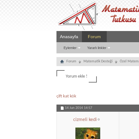
Anasayfa
Forum
Eylemler
Yararlı linkler
Forum
Matematik Desteği
Özel Matema
Yorum ekle !
çift kat kök
14 Jun 2014
14:57
cizmeli kedi