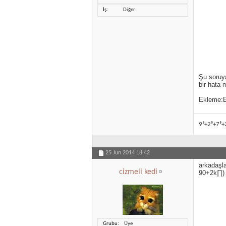
İş
Diğer
Şu soruya
bir hata 
Ekleme:Eş
9⁵+2⁵+7⁵+
25 Jun 2014
18:42
arkadaşl
cizmeli kedi
90+2k∏) ş
Grubu
Üye