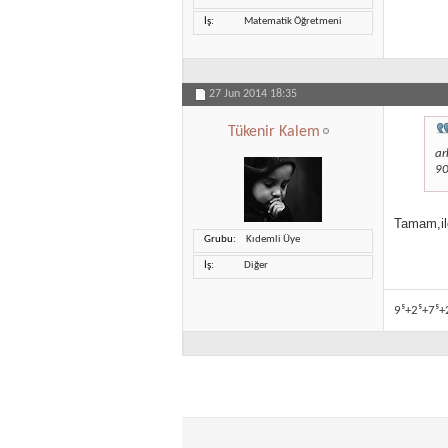
İş
Matematik Öğretmeni
27 Jun 2014
18:35
Tükenir Kalem
ar
90
Tamam,ilg
Grubu
Kıdemli Üye
İş
Diğer
9⁵+2⁵+7⁵+