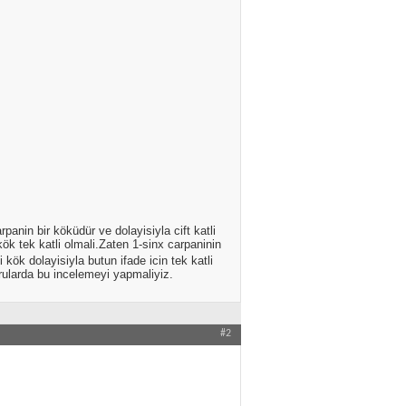
nin bir köküdür ve dolayisiyla cift katli
ök tek katli olmali.Zaten 1-sinx carpaninin
 kök dolayisiyla butun ifade icin tek katli
rularda bu incelemeyi yapmaliyiz.
#2