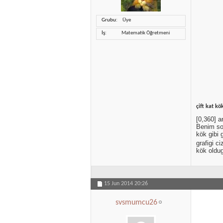
Grubu
Üye
İş
Matematik Öğretmeni
çift kat kö
[0,360] a
Benim sor
kök gibi 
grafigi c
kök oldug
15 Jun 2014
20:26
svsmumcu26