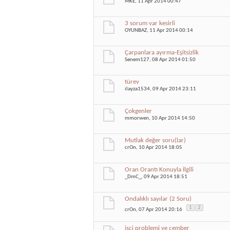
MKE
, 11 Apr 2014 00:47
3 sorum var kesirli
OYUNBAZ
, 11 Apr 2014 00:14
Çarpanlara ayırma-Eşitsizlik
Senem127
, 08 Apr 2014 01:50
türev
ilayza1534
, 09 Apr 2014 23:11
Çokgenler
mmorwen
, 10 Apr 2014 14:50
Mutlak değer soru(lar)
crOn
, 10 Apr 2014 18:05
Oran Orantı Konuyla İlgili
_DmC_
, 09 Apr 2014 18:51
Ondalıklı sayılar (2 Soru)
1
2
crOn
, 07 Apr 2014 20:16
işçi problemi ve çember