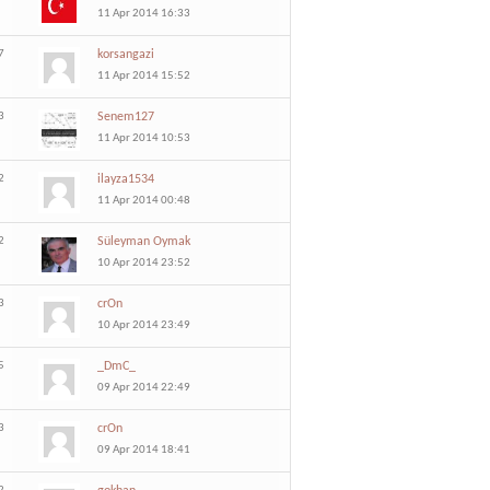
11 Apr 2014 16:33
7
korsangazi
11 Apr 2014 15:52
3
Senem127
11 Apr 2014 10:53
2
ilayza1534
11 Apr 2014 00:48
2
Süleyman Oymak
10 Apr 2014 23:52
3
crOn
10 Apr 2014 23:49
5
_DmC_
09 Apr 2014 22:49
3
crOn
09 Apr 2014 18:41