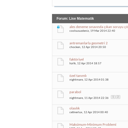
Forum:
Lise Matematik
ales deneme sınavında çıkan soruyu çö
coolsusuzdeniz
, 19 Mar 2014 22:40
antremanlarla geometri 2
chocken
, 12 Apr 2014 20:50
faktöriyel
hzrlk
, 12 Apr 2014 18:57
özel tanımlı
nightmare
, 12 Apr 2014 01:38
parabol
1
2
nightmare
, 11 Apr 2014 22:36
olasılık
cetinerlux
, 12 Apr 2014 00:40
Maksimum-Minimum Problemi