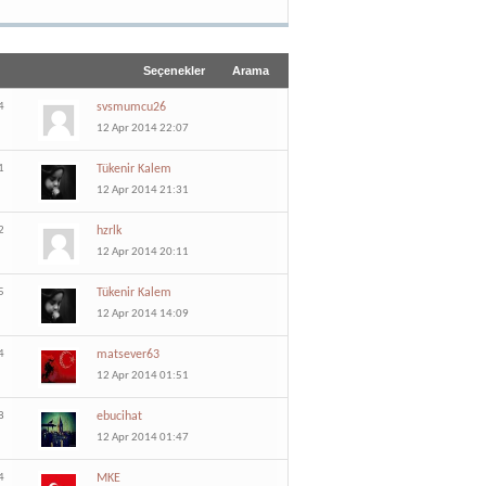
Seçenekler
Arama
4
svsmumcu26
12 Apr 2014 22:07
1
Tükenir Kalem
12 Apr 2014 21:31
2
hzrlk
12 Apr 2014 20:11
5
Tükenir Kalem
12 Apr 2014 14:09
4
matsever63
12 Apr 2014 01:51
8
ebucihat
12 Apr 2014 01:47
4
MKE