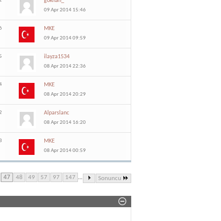
2
gokhan_
09 Apr 2014 15:46
6
MKE
09 Apr 2014 09:59
5
ilayza1534
08 Apr 2014 22:36
4
MKE
08 Apr 2014 20:29
2
Alparslanc
08 Apr 2014 16:20
3
MKE
08 Apr 2014 00:59
47
48
49
57
97
147
...
Sonuncu