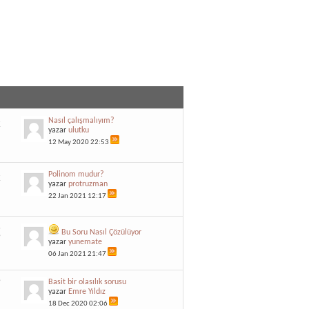
2
Nasıl çalışmalıyım?
7
yazar
ulutku
12 May 2020
22:53
2
Polinom mudur?
7
yazar
protruzman
22 Jan 2021
12:17
3
Bu Soru Nasıl Çözülüyor
9
yazar
yunemate
06 Jan 2021
21:47
9
Basit bir olasılık sorusu
5
yazar
Emre Yıldız
18 Dec 2020
02:06