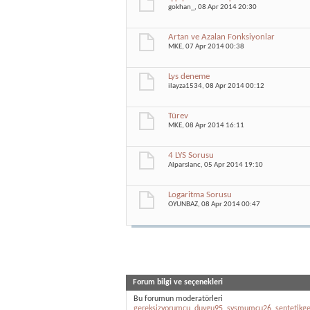
gokhan_
, 08 Apr 2014 20:30
Artan ve Azalan Fonksiyonlar
MKE
, 07 Apr 2014 00:38
Lys deneme
ilayza1534
, 08 Apr 2014 00:12
Türev
MKE
, 08 Apr 2014 16:11
4 LYS Sorusu
Alparslanc
, 05 Apr 2014 19:10
Logaritma Sorusu
OYUNBAZ
, 08 Apr 2014 00:47
Forum bilgi ve seçenekleri
Bu forumun moderatörleri
gereksizyorumcu
,
duygu95
,
svsmumcu26
,
sentetikg