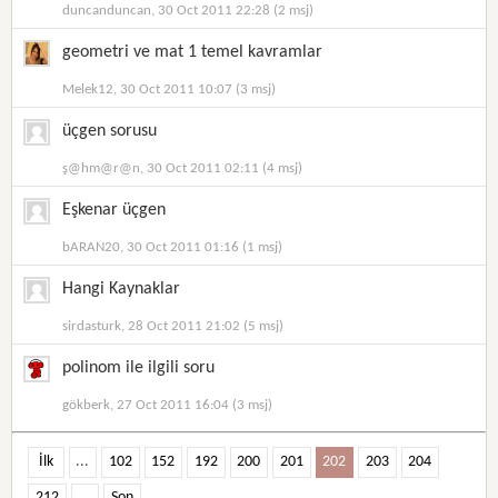
duncanduncan, 30 Oct 2011 22:28 (2 msj)
geometri ve mat 1 temel kavramlar
Melek12, 30 Oct 2011 10:07 (3 msj)
üçgen sorusu
ş@hm@r@n, 30 Oct 2011 02:11 (4 msj)
Eşkenar üçgen
bARAN20, 30 Oct 2011 01:16 (1 msj)
Hangi Kaynaklar
sirdasturk, 28 Oct 2011 21:02 (5 msj)
polinom ile ilgili soru
gökberk, 27 Oct 2011 16:04 (3 msj)
İlk
...
102
152
192
200
201
202
203
204
212
...
Son