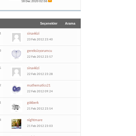
18 Dec 2020
02:06
Seçenekler
Arama
1
sinavkizi
23 Feb 2012 23:40
3
gereksizyorumcu
22 Feb 2012 23:57
5
sinavkizi
22 Feb 2012 23:28
2
mathematics21
22 Feb 2012 09:24
1
gökberk
21 Feb 2012 23:54
8
nightmare
21 Feb 2012 23:03