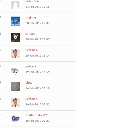
2
erdaloren
21 Feb 2012 18:55
8
makme
20 Feb 2012 22:37
2
satsan
20 Feb 2012 21:07
3
Serkan A.
20 Feb 2012 19:14
2
gökberk
19 Feb 2012 14:59
1
dimar
16 Feb 2012 21:18
4
Serkan A.
16 Feb 2012 02:52
2
mathematics21
16 Feb 2012 01:21