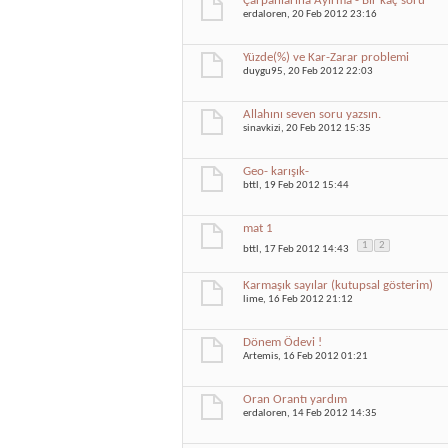
Çarpanlarına Ayırma - Bir kaç soru
erdaloren
, 20 Feb 2012 23:16
Yüzde(%) ve Kar-Zarar problemi
duygu95
, 20 Feb 2012 22:03
Allahını seven soru yazsın.
sinavkizi
, 20 Feb 2012 15:35
Geo- karışık-
bttl
, 19 Feb 2012 15:44
mat 1
1
2
bttl
, 17 Feb 2012 14:43
Karmaşık sayılar (kutupsal gösterim)
lime
, 16 Feb 2012 21:12
Dönem Ödevi !
Artemis
, 16 Feb 2012 01:21
Oran Orantı yardım
erdaloren
, 14 Feb 2012 14:35