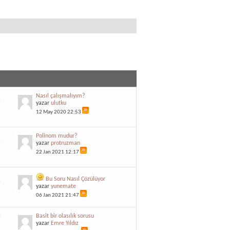
2
Nasıl çalışmalıyım?
7
yazar
ulutku
12 May 2020
22:53
2
Polinom mudur?
7
yazar
protruzman
22 Jan 2021
12:17
3
Bu Soru Nasıl Çözülüyor
9
yazar
yunemate
06 Jan 2021
21:47
9
Basit bir olasılık sorusu
5
yazar
Emre Yıldız