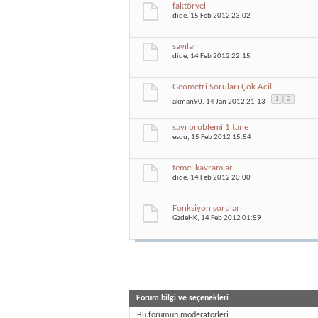
faktöryel
dide
, 15 Feb 2012 23:02
sayılar
dide
, 14 Feb 2012 22:15
Geometri Soruları Çok Acil .
1
2
akman90
, 14 Jan 2012 21:13
sayı problemi 1 tane
esdu
, 15 Feb 2012 15:54
temel kavramlar
dide
, 14 Feb 2012 20:00
Fonksiyon soruları
GzdeHK
, 14 Feb 2012 01:59
Forum bilgi ve seçenekleri
Bu forumun moderatörleri