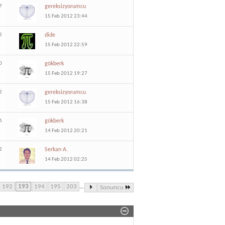
7
gereksizyorumcu
15 Feb 2012 23:44
2
dide
15 Feb 2012 22:59
0
gökberk
15 Feb 2012 19:27
2
gereksizyorumcu
15 Feb 2012 16:38
6
gökberk
14 Feb 2012 20:21
2
Serkan A.
14 Feb 2012 02:25
192
193
194
195
203
...
Sonuncu