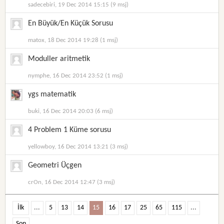
sadecebiri, 19 Dec 2014 15:15 (9 msj)
En Büyük/En Küçük Sorusu
matox, 18 Dec 2014 19:28 (1 msj)
Moduller aritmetik
nymphe, 16 Dec 2014 23:52 (1 msj)
ygs matematik
buki, 16 Dec 2014 20:03 (6 msj)
4 Problem 1 Küme sorusu
yellowboy, 16 Dec 2014 13:21 (3 msj)
Geometri Üçgen
crOn, 16 Dec 2014 12:47 (3 msj)
İlk
...
5
13
14
15
16
17
25
65
115
...
Son