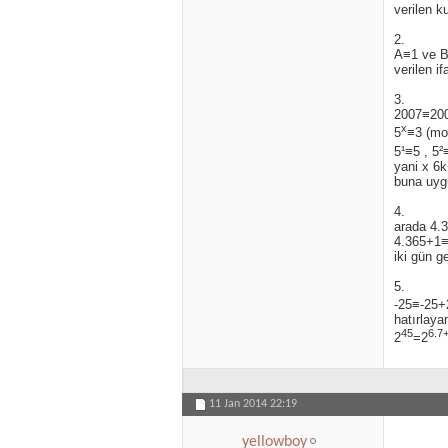
verilen k
2.
A≡1 ve B
verilen 
3.
2007≡200
x
5
≡3 (mo
5¹≡5 , 5²
yani x 6k
buna uyg
4.
arada 4.3
4.365+1≡
iki gün g
5.
-25≡-25+2
hatırlaya
45
6.7
2
=2
11 Jan 2014
22:19
yellowboy