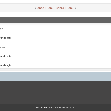
«
önceki konu
|
sonraki konu
»
çtı
munda açtı
da açtı
munda açtı
munda açtı
Forum Kullanım ve Gizlilik Kuralları