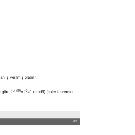
lış verilmiş olabilir.
phi(9)
6
e göre 2
=2
≡1 (mod9) (euler teoremini
#3