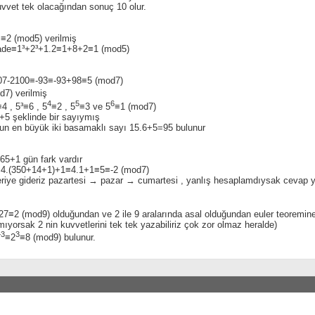
uvvet tek olacağından sonuç 10 olur.
≡2 (mod5) verilmiş
ifade≡1³+2³+1.2≡1+8+2≡1 (mod5)
7-2100≡-93≡-93+98≡5 (mod7)
d7) verilmiş
4
5
6
≡4 , 5³≡6 , 5
≡2 , 5
≡3 ve 5
≡1 (mod7)
+5 şeklinde bir sayıymış
un en büyük iki basamaklı sayı 15.6+5=95 bulunur
65+1 gün fark vardır
4.(350+14+1)+1≡4.1+1≡5≡-2 (mod7)
eriye gideriz pazartesi → pazar → cumartesi , yanlış hesaplamdıysak cevap yan
7≡2 (mod9) olduğundan ve 2 ile 9 aralarında asal olduğundan euler teoremin
mıyorsak 2 nin kuvvetlerini tek tek yazabiliriz çok zor olmaz heralde)
+3
3
≡2
≡8 (mod9) bulunur.