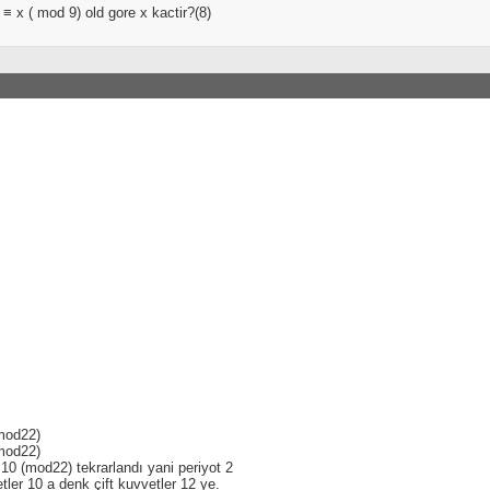
≡ x ( mod 9) old gore x kactir?(8)
mod22)
mod22)
0 (mod22) tekrarlandı yani periyot 2
tler 10 a denk çift kuvvetler 12 ye.