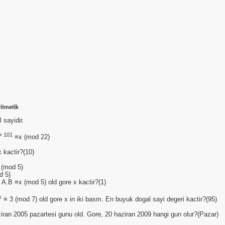
itmetik
 sayidir.
+ 101
≡x (mod 22)
x kactir?(10)
 (mod 5)
d 5)
 A.B ≡x (mod 5) old gore x kactir?(1)
x
≡ 3 (mod 7) old gore x in iki basm. En buyuk dogal sayi degeri kactir?(95)
iran 2005 pazartesi gunu old. Gore, 20 haziran 2009 hangi gun olur?(Pazar)