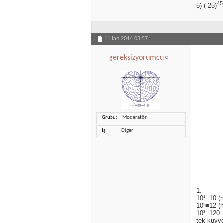
45
5) (-25)
11 Jan 2014
03:57
gereksizyorumcu
Grubu
Moderatör
İş
Diğer
1.
10¹≡10 (
10²≡12 (
10³≡120≡1
tek kuvve