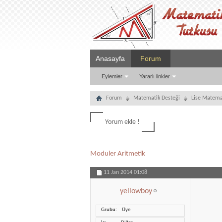
Anasayfa
Forum
Eylemler
Yararlı linkler
Forum
Matematik Desteği
Lise Matema
Yorum ekle !
Moduler Aritmetik
11 Jan 2014
01:08
yellowboy
Grubu
Üye