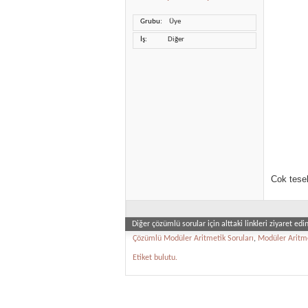
Grubu
Üye
İş
Diğer
Cok tese
Diğer çözümlü sorular için alttaki linkleri ziyaret edin
Çözümlü Modüler Aritmetik Soruları
,
Modüler Aritme
Etiket bulutu.