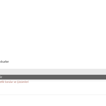
kkurler
iz
tik Sorular ve Çözümleri