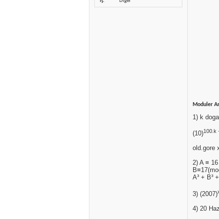
İş
Diğer
Moduler Ar
1) k dogal
100.k 
(10)
old.gore 
2) A ≡ 16
B≡17(mo
A³ + B³ +
3) (2007)
4) 20 Haz