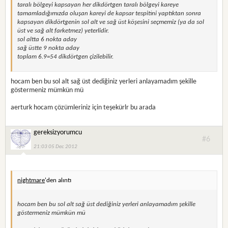
taralı bölgeyi kapsayan her dikdörtgen taralı bölgeyi kareye
tamamladığımızda oluşan kareyi de kapsar tespitini yaptıktan sonra
kapsayan dikdörtgenin sol alt ve sağ üst köşesini seçmemiz (ya da sol
üst ve sağ alt farketmez) yeterlidir.
sol altta 6 nokta aday
sağ üstte 9 nokta aday
toplam 6.9=54 dikdörtgen çizilebilir.
hocam ben bu sol alt sağ üst dediğiniz yerleri anlayamadım şekille
göstermeniz mümkün mü
aerturk hocam çözümleriniz için teşekürlr bu arada
gereksizyorumcu
#6
21:03 05 Dec 2012
nightmare
'den alıntı
hocam ben bu sol alt sağ üst dediğiniz yerleri anlayamadım şekille
göstermeniz mümkün mü