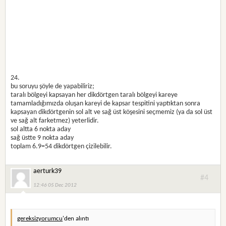
24.
bu soruyu şöyle de yapabiliriz;
taralı bölgeyi kapsayan her dikdörtgen taralı bölgeyi kareye
tamamladığımızda oluşan kareyi de kapsar tespitini yaptıktan sonra
kapsayan dikdörtgenin sol alt ve sağ üst köşesini seçmemiz (ya da sol üst
ve sağ alt farketmez) yeterlidir.
sol altta 6 nokta aday
sağ üstte 9 nokta aday
toplam 6.9=54 dikdörtgen çizilebilir.
aerturk39
#4
12:46 05 Dec 2012
gereksizyorumcu
'den alıntı