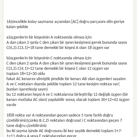
16)öncelikle kolay saymanız açısından [AC] doğru parçasını silin geriye
kalan şekilde
a)üçgenlerin bir köşesinin A noktasında olması için:
A dan çıkan 2 ışınla C den çıkan bir ışının kesişmesi gerek bununda sayısı
C(4,2).C(3,1)=18 tane demekki bir köşesi A olan 18 üçgen var
b)üçgenlerin bir köşesinin C noktasında olması için:
C den çıkan 2 ışınla A dan çıkan bir ışının kesişmesi gerek bununda sayısı
C(3,2).C(4,1)=12 tane demekki bir köşesi C olan 12 üçgen var
toplam 18+12=30 oldu
fakat AC kenarını silmiştik şimdide bir kenarı AB olan üçgenleri sayalım
A ve C noktaları dışında şekilde toplam 12 tane kesişim noktası var(
bunları işaretleyip sayın)
bu 12 noktanın hepsi A ve C noktalarına birleştirilip 12 değişik üçgen (bir
kanarı mutlaka AC olan) yapılabilir sonuç olarak toplam 30+12=42 üçgen
vardır
18)8 nokta var A noktasından geçen sadece 5 tane farklı doğru
çizebilirsiniz(çünkü B,C,D noktaları doğrusal ) C noktasından geçen 7
tane doğru çizebilirsiniz
bu iki sayma işinde AE doğrusunu iki kez saydık demekki toplam 5+7-
1=11 doğru A veya E noktalarından geçer