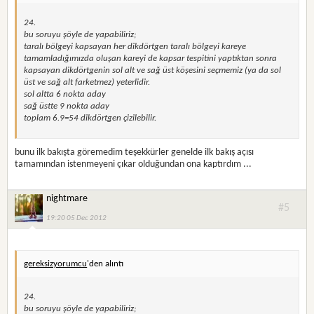
24.
bu soruyu şöyle de yapabiliriz;
taralı bölgeyi kapsayan her dikdörtgen taralı bölgeyi kareye
tamamladığımızda oluşan kareyi de kapsar tespitini yaptıktan sonra
kapsayan dikdörtgenin sol alt ve sağ üst köşesini seçmemiz (ya da sol
üst ve sağ alt farketmez) yeterlidir.
sol altta 6 nokta aday
sağ üstte 9 nokta aday
toplam 6.9=54 dikdörtgen çizilebilir.
bunu ilk bakışta göremedim teşekkürler genelde ilk bakış açısı
tamamından istenmeyeni çıkar olduğundan ona kaptırdım ...
nightmare
#5
19:20 05 Dec 2012
gereksizyorumcu
'den alıntı
24.
bu soruyu şöyle de yapabiliriz;