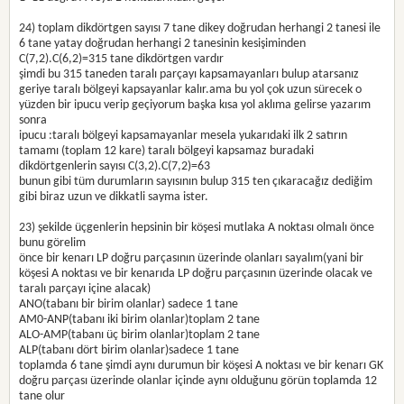
24) toplam dikdörtgen sayısı 7 tane dikey doğrudan herhangi 2 tanesi ile
6 tane yatay doğrudan herhangi 2 tanesinin kesişiminden
C(7,2).C(6,2)=315 tane dikdörtgen vardır
şimdi bu 315 taneden taralı parçayı kapsamayanları bulup atarsanız
geriye taralı bölgeyi kapsayanlar kalır.ama bu yol çok uzun sürecek o
yüzden bir ipucu verip geçiyorum başka kısa yol aklıma gelirse yazarım
sonra
ipucu :taralı bölgeyi kapsamayanlar mesela yukarıdaki ilk 2 satırın
tamamı (toplam 12 kare) taralı bölgeyi kapsamaz buradaki
dikdörtgenlerin sayısı C(3,2).C(7,2)=63
bunun gibi tüm durumların sayısının bulup 315 ten çıkaracağız dediğim
gibi biraz uzun ve dikkatli sayma ister.
23) şekilde üçgenlerin hepsinin bir köşesi mutlaka A noktası olmalı önce
bunu görelim
önce bir kenarı LP doğru parçasının üzerinde olanları sayalım(yani bir
köşesi A noktası ve bir kenarıda LP doğru parçasının üzerinde olacak ve
taralı parçayı içine alacak)
ANO(tabanı bir birim olanlar) sadece 1 tane
AM0-ANP(tabanı iki birim olanlar)toplam 2 tane
ALO-AMP(tabanı üç birim olanlar)toplam 2 tane
ALP(tabanı dört birim olanlar)sadece 1 tane
toplamda 6 tane şimdi aynı durumun bir köşesi A noktası ve bir kenarı GK
doğru parçası üzerinde olanlar içinde aynı olduğunu görün toplamda 12
tane olur