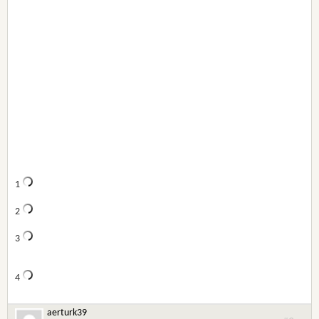
1
2
3
4
aerturk39