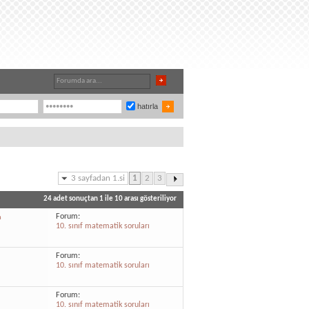
hatırla
3 sayfadan 1.si
1
2
3
24 adet sonuçtan 1 ile 10 arası gösteriliyor
Forum:
m
10. sınıf matematik soruları
Forum:
10. sınıf matematik soruları
Forum:
10. sınıf matematik soruları