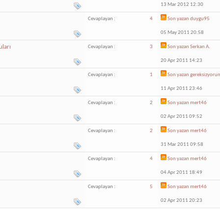
13 Mar 2012 12:30
Cevaplayan :
4
Son yazan
duygu95
05 May 2011 20:58
ları
Cevaplayan :
3
Son yazan
Serkan A.
20 Apr 2011 14:23
Cevaplayan :
1
Son yazan
gereksizyoru
11 Apr 2011 23:46
Cevaplayan :
2
Son yazan
mert46
02 Apr 2011 09:52
Cevaplayan :
2
Son yazan
mert46
31 Mar 2011 09:58
Cevaplayan :
4
Son yazan
mert46
04 Apr 2011 18:49
Cevaplayan :
5
Son yazan
mert46
02 Apr 2011 20:23