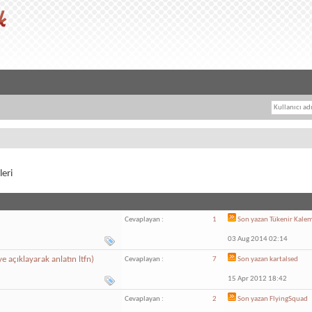
eri
Cevaplayan :
1
Son yazan
Tükenir Kale
03 Aug 2014 02:14
 açıklayarak anlatın ltfn)
Cevaplayan :
7
Son yazan
kartalsed
15 Apr 2012 18:42
Cevaplayan :
2
Son yazan
FlyingSquad