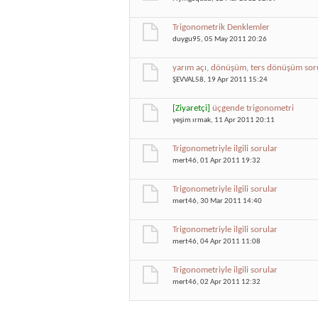
Trigonometrik Denklemler
duygu95
, 05 May 2011 20:26
yarım açı, dönüşüm, ters dönüşüm soru
ŞEVVAL58
, 19 Apr 2011 15:24
[Ziyaretçi]
üçgende trigonometri
yeşim ırmak
, 11 Apr 2011 20:11
Trigonometriyle ilgili sorular
mert46
, 01 Apr 2011 19:32
Trigonometriyle ilgili sorular
mert46
, 30 Mar 2011 14:40
Trigonometriyle ilgili sorular
mert46
, 04 Apr 2011 11:08
Trigonometriyle ilgili sorular
mert46
, 02 Apr 2011 12:32