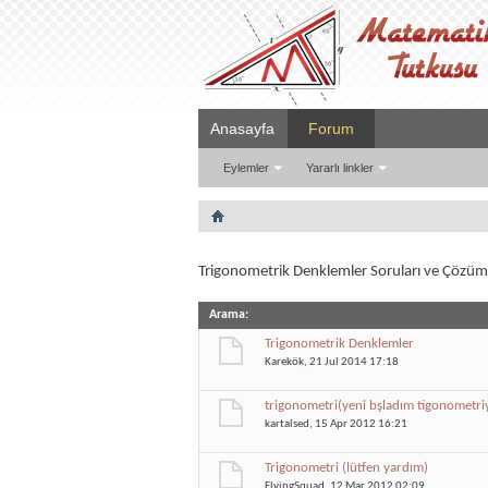
Anasayfa
Forum
Eylemler
Yararlı linkler
Trigonometrik Denklemler Soruları ve Çözüml
Arama
:
Trigonometrik Denklemler
Karekök
, 21 Jul 2014 17:18
trigonometri(yeni bşladım tigonometriye
kartalsed
, 15 Apr 2012 16:21
Trigonometri (lütfen yardım)
FlyingSquad
, 12 Mar 2012 02:09