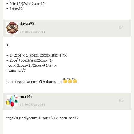
=-2sin12/(2sin12.cos12)
=-1/cos12
duygu95
#4
17:46 04 Apr 2011
1
=(1+2cos²x-1+cosx)/(2cosx.sinx+sinx)
=(2cos²+cosx)/sinx(2cosx+1)
=cosx(2cosx+1)/(2cosx+1).sinx
=tanx=1/√3
ben burada kaldım x'i bulamadım
mert46
#5
18:49 04 Apr 2011
teşekkür ediyorum 1. soru 60 2. soru -sec12