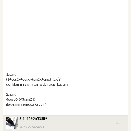
1.soru
(1+cos2x+cosx)/(sin2x+sinx)=1/√3
denklemini sağlayan x dar açısı kaçtır?
2.soru
4cos36-(√3/sin24)
ifadesinin sonucu kaçtır?
3.141592653589
#2
15:44 04 Apr 2011