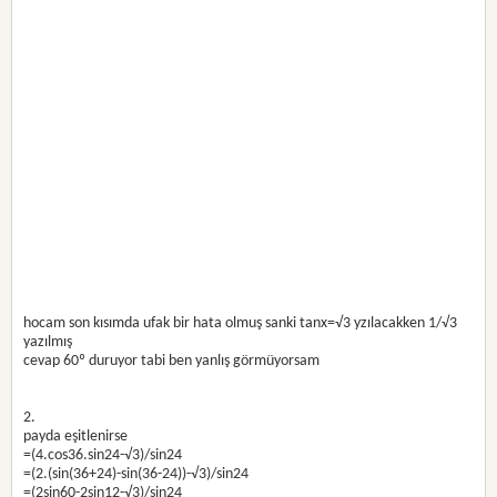
hocam son kısımda ufak bir hata olmuş sanki tanx=√3 yzılacakken 1/√3
yazılmış
cevap 60º duruyor tabi ben yanlış görmüyorsam
2.
payda eşitlenirse
=(4.cos36.sin24-√3)/sin24
=(2.(sin(36+24)-sin(36-24))-√3)/sin24
=(2sin60-2sin12-√3)/sin24