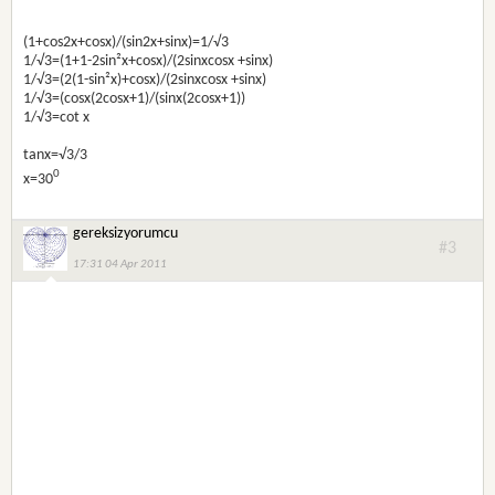
(1+cos2x+cosx)/(sin2x+sinx)=1/√3
1/√3=(1+1-2sin²x+cosx)/(2sinxcosx +sinx)
1/√3=(2(1-sin²x)+cosx)/(2sinxcosx +sinx)
1/√3=(cosx(2cosx+1)/(sinx(2cosx+1))
1/√3=cot x
tanx=√3/3
0
x=30
gereksizyorumcu
#3
17:31 04 Apr 2011