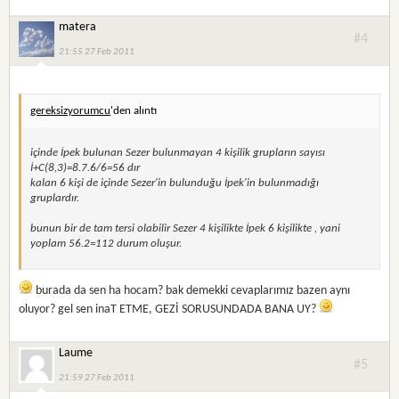
matera
#4
21:55 27 Feb 2011
gereksizyorumcu
'den alıntı
içinde İpek bulunan Sezer bulunmayan 4 kişilik grupların sayısı
İ+C(8,3)=8.7.6/6=56 dır
kalan 6 kişi de içinde Sezer'in bulunduğu İpek'in bulunmadığı
gruplardır.
bunun bir de tam tersi olabilir Sezer 4 kişilikte İpek 6 kişilikte , yani
yoplam 56.2=112 durum oluşur.
burada da sen ha hocam? bak demekki cevaplarımız bazen aynı
oluyor? gel sen inaT ETME, GEZİ SORUSUNDADA BANA UY?
Laume
#5
21:59 27 Feb 2011