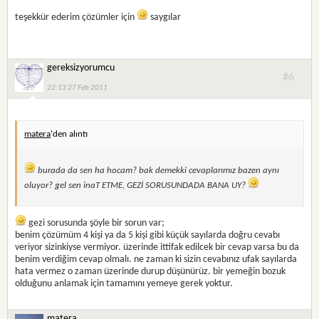
teşekkür ederim çözümler için
saygılar
gereksizyorumcu
#6
22:13 27 Feb 2011
matera
'den alıntı
burada da sen ha hocam? bak demekki cevaplarımız bazen aynı
oluyor? gel sen inaT ETME, GEZİ SORUSUNDADA BANA UY?
gezi sorusunda şöyle bir sorun var;
benim çözümüm 4 kişi ya da 5 kişi gibi küçük sayılarda doğru cevabı
veriyor sizinkiyse vermiyor. üzerinde ittifak edilcek bir cevap varsa bu da
benim verdiğim cevap olmalı. ne zaman ki sizin cevabınız ufak sayılarda
hata vermez o zaman üzerinde durup düşünürüz. bir yemeğin bozuk
olduğunu anlamak için tamamını yemeye gerek yoktur.
matera