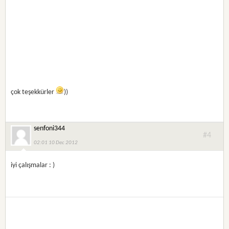
çok teşekkürler
))
senfoni344
#4
02:01 10 Dec 2012
iyi çalışmalar : )