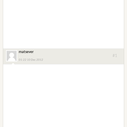
matsever
#1
01:22 10 Dec 2012