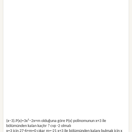
(x−3).P(x)=3x²−2x+m olduğuna göre P(x) polinomunun x+3 ile
bölümünden kalan kaçtır ? cvp -2 olmalı
x=3 için 27-6+m=0 çıkar m=-21 x+3 ile bölümünden kalanı bulmak için x