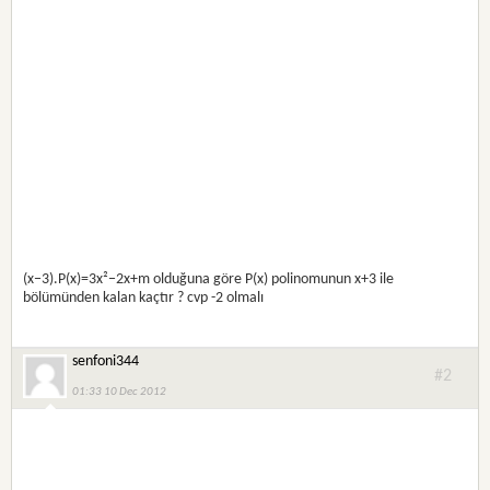
(x−3).P(x)=3x²−2x+m olduğuna göre P(x) polinomunun x+3 ile
bölümünden kalan kaçtır ? cvp -2 olmalı
senfoni344
#2
01:33 10 Dec 2012