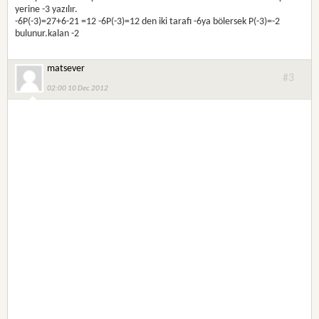
yerine -3 yazılır.
-6P(-3)=27+6-21 =12 -6P(-3)=12 den iki tarafı -6ya bölersek P(-3)=-2
bulunur.kalan -2
matsever
#3
02:00 10 Dec 2012