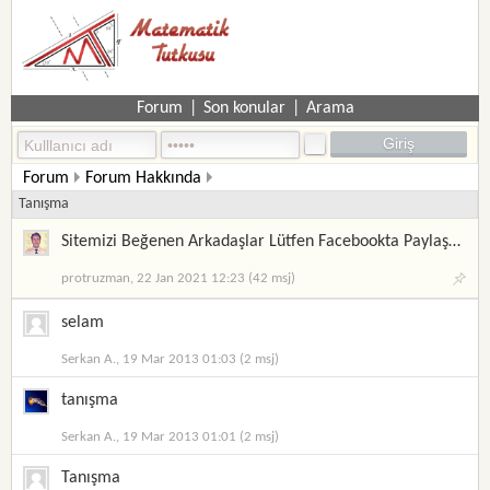
Forum
|
Son konular
|
Arama
Forum
Forum Hakkında
Tanışma
Sitemizi Beğenen Arkadaşlar Lütfen Facebookta Paylaşalım
protruzman, 22 Jan 2021 12:23 (42 msj)
selam
Serkan A., 19 Mar 2013 01:03 (2 msj)
tanışma
Serkan A., 19 Mar 2013 01:01 (2 msj)
Tanışma