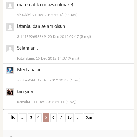
matematik olmazsa olmaz :)
sinavkizi, 21 Dec 2012 12:18 (11 msj)
İstanbuldan selam olsun
3.141592653589, 20 Dec 2012 09:17 (8 msj)
Selamlar...
Fatal zking, 15 Dec 2012 14:37 (9 msj)
Merhabalar
senfoni344, 12 Dec 2012 13:39 (1 msj)
tanışma
KemalKH, 11 Dec 2012 21:41 (5 msj)
İlk
...
3
4
5
6
7
15
...
Son