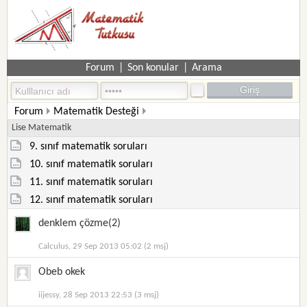
Forum
|
Son konular
|
Arama
Forum
Matematik Desteği
Lise Matematik
9. sınıf matematik soruları
10. sınıf matematik soruları
11. sınıf matematik soruları
12. sınıf matematik soruları
denklem çözme(2)
Calculus, 29 Sep 2013 05:02 (2 msj)
Obeb okek
iijessy, 28 Sep 2013 22:53 (3 msj)