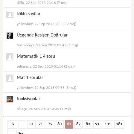
diffx, 22 Sep 2013 23:16 (7 msj)
köklü sayilar
yellowboy, 22 Sep 2013 20:53 (2 msj)
Üçgende Kesişen Doğrular
Nasılyaniya, 22 Sep 2013 01:42 (6 msj)
Matematik 1 4 soru
selinsena, 22 Sep 2013 01:14 (2 msj)
Mat 1 sorulari
yellowboy, 22 Sep 2013 00:33 (5 msj)
fonksiyonlar
pikaçu, 20 Sep 2013 13:35 (1 msj)
İlk
...
31
71
79
80
81
82
83
91
131
181
...
Son