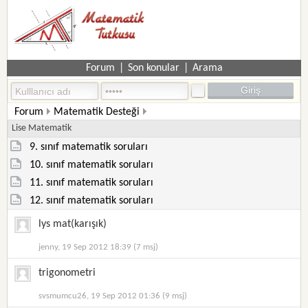
Forum
|
Son konular
|
Arama
Forum
Matematik Desteği
Lise Matematik
9. sınıf matematik soruları
10. sınıf matematik soruları
11. sınıf matematik soruları
12. sınıf matematik soruları
lys mat(karışık)
jenny, 19 Sep 2012 18:39 (7 msj)
trigonometri
svsmumcu26, 19 Sep 2012 01:36 (9 msj)