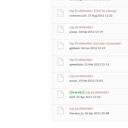
Yaş Problemleri (ÖSS'de çıkmış)
svsmumcu26
, 27 Aug 2012 12:22
yaş problemleri
arslan
, 18 Feb 2012 13:19
Yaş Problemleri Soruları Çözümleri
gökberk
, 06 Jun 2012 22:49
Yaş Problemleri
speedstyle
, 21 Mar 2012 21:11
yaş problemleri
arslan
, 19 Feb 2012 13:03
[Ziyaretçi]
yaş problemleri
SLM
, 10 Apr 2011 15:05
yaş problemleri
the-lara_hj
, 06 Apr 2011 20:08