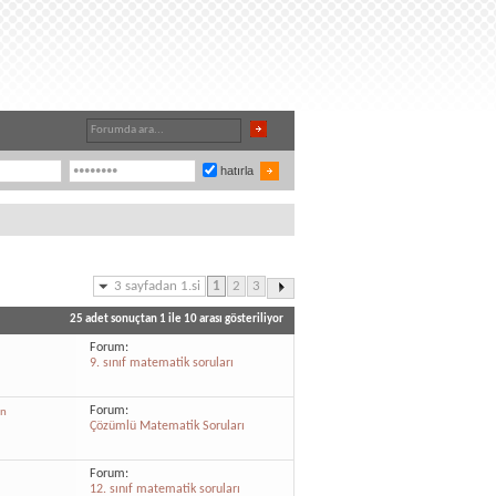
hatırla
3 sayfadan 1.si
1
2
3
25 adet sonuçtan 1 ile 10 arası gösteriliyor
Forum:
9. sınıf matematik soruları
Forum:
an
Çözümlü Matematik Soruları
Forum:
12. sınıf matematik soruları