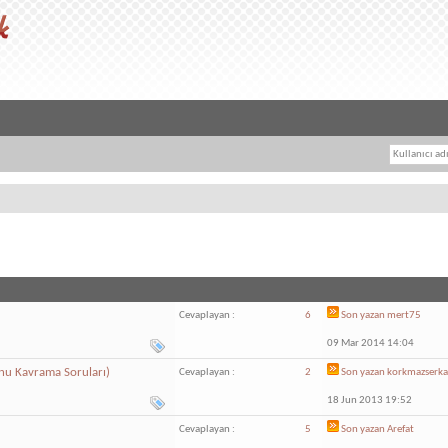
Cevaplayan :
6
Son yazan
mert75
09 Mar 2014 14:04
onu Kavrama Soruları)
Cevaplayan :
2
Son yazan
korkmazserk
18 Jun 2013 19:52
Cevaplayan :
5
Son yazan
Arefat