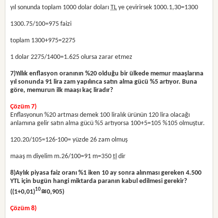
yıl sonunda toplam 1000 dolar doları
TL
ye çevirirsek 1000.1,30=1300
1300.75/100=975 faizi
toplam 1300+975=2275
1 dolar 2275/1400=1.625 olursa zarar etmez
7)
Yıllık enflasyon oranının %20 olduğu bir ülkede memur maaşlarına
yıl sonunda 91 lira zam yapılınca satın alma gücü %5 artıyor. Buna
göre, memurun ilk maaşı kaç liradır?
Çözüm 7)
Enflasyonun %20 artması demek 100 liralık ürünün 120 lira olacağı
anlamına gelir satın alma gücü %5 artıyorsa 100+5=105 %105 olmuştur.
120.20/105=126-100= yüzde 26 zam olmuş
maaş m diyelim m.26/100=91 m=350
tl
dir
8)
Aylık piyasa faiz oranı %1 iken 10 ay sonra alınması gereken 4.500
YTL için bugün hangi miktarda paranın kabul edilmesi gerekir?
10
((1+0,01)
≅0,905)
Çözüm 8)