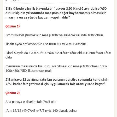
-------------------------------------------------------------------------------
1)
Bir ülkede yılın ilk 6 ayında enflasyon %20 ikinci 6 ayında ise %50
dir.Bir kişinin yıl sonunda maaşının değer kaybetmemiş olması için
maaşına en az yüzde kaç zam yapılmaldır?
Çözüm 1)
işmizi kolaylaştırmak için maaşı 100x ve alınacak üründe 100x olsun
ilk altı ayda enflasyon %20 ise ürün 100x+20x=120x olur.
İkinci 6 ayda da 120x.50/100=60x 120+60x=180x oldu ürünün fiyatı 180x
oldu
memurun maaşınında bu ürünü alabilmesi için maaşı 180x olmalı 180x-
100x=80x %80 lik zam yapılmalı
2)
Bankaya 12 aylığına yatırılan paranın bu süre sonunda kendisinin
7/5 i kadar faiz getirmesi için uygulanacak faiz oranı yüzde kaçtır?
Çözüm 2)
Ana paraya A diyelim faiz 7A/5 olur
(A.n.12/12 yıl)=7A/5 n=7/5 n=% 140 olarak bulnur