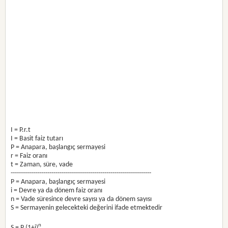
I = P.r.t
I = Basit faiz tutarı
P = Anapara, başlangıç sermayesi
r = Faiz oranı
t = Zaman, süre, vade
---------------------------------------------------------------------
P = Anapara, başlangıç sermayesi
i = Devre ya da dönem faiz oranı
n = Vade süresince devre sayısı ya da dönem sayısı
S = Sermayenin gelecekteki değerini ifade etmektedir
n
S = P (1+i)