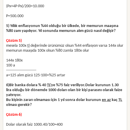
(Px+4P-Px)/200=10.000
P=500.000
5) Yıllık enflasyonun %44 olduğu bir ülkede, bir memurun maaşına
%80 zam yapılıyor. Yıl sonunda memurun alım gücü nasıl değişir?
Çözüm 5)
mesela 100x
tl
değerinde ürünümüz olsun %44 enflasyon varsa 144x olur
memurun maaşıda 100x olsun %80 zamla 180x olur
144x 180x
100 a
--------------------------
a=125 alım gücü 125-100=%25 artar
6)
Bir banka dolara % 40
TL
'ye %75 faiz veriliyor.Dolar kurunun 1.30
lira olduğu bir dönemde 1000 doları olan bir kişi parasını olarak faize
yatırıyor.
Bu kişinin zararı olmaması için 1 yıl sonra dolar kurunun
en az
kaç
TL
olması gerekir?
Çözüm 6)
Dolar olarak faiz 1000.40/100=400