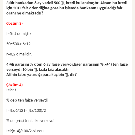
3)
Bir bankadan 6 ay vadeli 500
TL
kredi kullanılmıştır. Alınan bu kredi
için 50TL faiz ödendiğine göre bu işlemde bankanın uyguladığı faiz
oranı ne olmaktadır?
Çözüm 3)
I=P.r.t demiştik
50=500.r.6/12
r=0,2 olmalıdır.
4)
Ali parasını % x ten 6 ay faize veriyor.Eğer parasının %(x+4) ten faize
verseydi 10 bin
TL
fazla faiz alacaktı.
Ali'nin faize yatırdığı para kaç bin
TL
dir?
Çözüm 4)
I=P.r.t
% de x ten faize verseydi
I=P.x.6/12 I=(P.x/100)/2
% de (x+4) ten faize verseydi
I=P(x+4)/100/2 olurdu