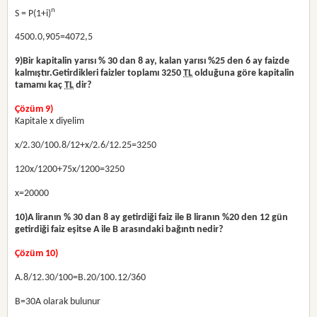
n
S = P(1+i)
4500.0,905=4072,5
9)
Bir kapitalin yarısı % 30 dan 8 ay, kalan yarısı %25 den 6 ay faizde
kalmıştır.Getirdikleri faizler toplamı 3250
TL
olduğuna göre kapitalin
tamamı kaç
TL
dir?
Çözüm 9)
Kapitale x diyelim
x/2.30/100.8/12+x/2.6/12.25=3250
120x/1200+75x/1200=3250
x=20000
10)
A liranın % 30 dan 8 ay getirdiği faiz ile B liranın %20 den 12 gün
getirdiği faiz eşitse A ile B arasındaki bağıntı nedir?
Çözüm 10)
A.8/12.30/100=B.20/100.12/360
B=30A olarak bulunur