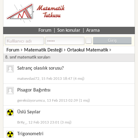
Forum
|
Son konular
|
Arama
Forum
Matematik Desteği
Ortaokul Matematik
8. sınıf matematik soruları
Satranç olasılık sorusu?
matsevdasi72, 15 Feb 2013 18:47 (4 msj)
Pisagor Bağıntısı
gereksizyorumcu, 13 Feb 2013 02:39 (1 msj)
Üslü Sayılar
BrKy_, 12 Feb 2013 23:01 (3 msj)
Trigonometri