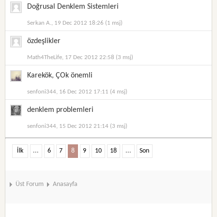
Doğrusal Denklem Sistemleri
Serkan A., 19 Dec 2012 18:26 (1 msj)
özdeşlikler
Math4TheLife, 17 Dec 2012 22:58 (3 msj)
Karekök, ÇOk önemli
senfoni344, 16 Dec 2012 17:11 (4 msj)
denklem problemleri
senfoni344, 15 Dec 2012 21:14 (3 msj)
İlk
...
6
7
8
9
10
18
...
Son
Üst Forum
Anasayfa