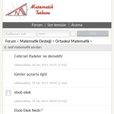
Forum
|
Son konular
|
Arama
Forum
Matematik Desteği
Ortaokul Matematik
6. sınıf matematik soruları
Cebirsel ifadeler ne demektir
sabbasabbq, 18 Jan 2011 19:35 (3 msj)
tümler açılarla ilgili
sabbasabbq, 18 Jan 2011 18:06 (5 msj)
ebob ekok
sabbasabbq, 18 Jan 2011 18:00 (4 msj)
Ebob Ekok Nedir?