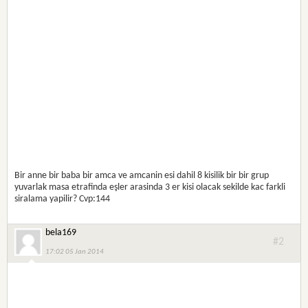
Bir anne bir baba bir amca ve amcanin esi dahil 8 kisilik bir bir grup
yuvarlak masa etrafinda eşler arasinda 3 er kisi olacak sekilde kac farkli
siralama yapilir? Cvp:144
bela169
#2
17:02 05 Jan 2014