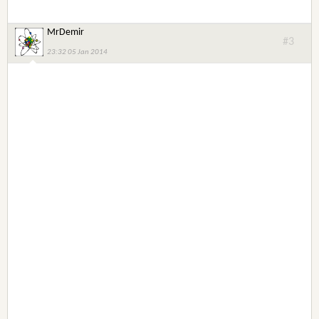
MrDemir
#3
23:32 05 Jan 2014