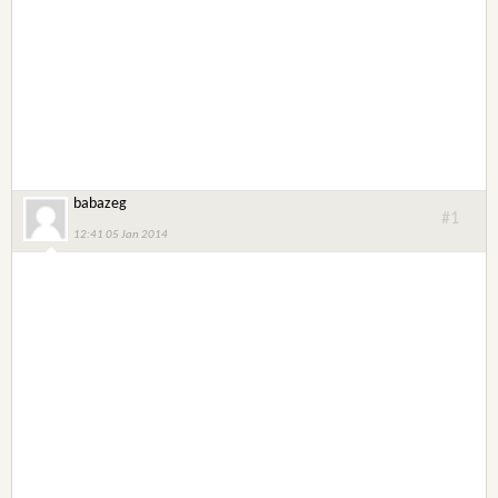
babazeg
#1
12:41 05 Jan 2014