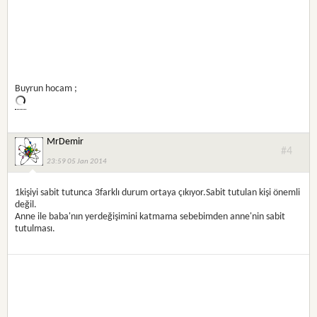
Buyrun hocam ;
MrDemir
#4
23:59 05 Jan 2014
1kişiyi sabit tutunca 3farklı durum ortaya çıkıyor.Sabit tutulan kişi önemli
değil.
Anne ile baba'nın yerdeğişimini katmama sebebimden anne'nin sabit
tutulması.