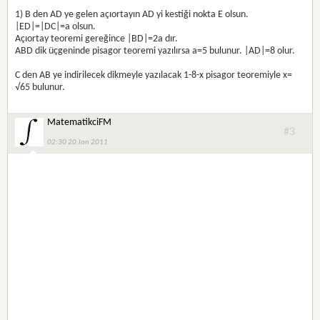
1) B den AD ye gelen açıortayın AD yi kestiği nokta E olsun.
|ED|=|DC|=a olsun.
Açıortay teoremi gereğince |BD|=2a dır.
ABD dik üçgeninde pisagor teoremi yazılırsa a=5 bulunur. |AD|=8 olur.
C den AB ye indirilecek dikmeyle yazılacak 1-8-x pisagor teoremiyle x=
√65 bulunur.
MatematikciFM
#3
02:30 20 Jan 2011