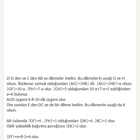
2) D den ve C den AB ye dikmeler inelim. Bu dikmelerin ayağı G ve H
olsun. İkizkenar yamuk olduğundan |AG|=|HB| dir. |AG|=|HB|=a olsun.
|GF|=10-a, |FH|=7-a olur. |GH|=5 olduğundan 10-a+7-a=5 eşitliğinden
a=6 bulunur.
AGD üçgeni 6-8-10 dik üçgeni olur.
Öte yandan E den DC ye de bir dikme inelim. Bu dikmenin ayağı da K
olsun.
Alt tabanda |GF|=4 , |FH|=1 olduğundan |DK|=4, |KC|=1 olur.
Öklit yükseklik bağıntısı gereğince |EK|=2 olur.
|EF|=x=8-2=6 olur.