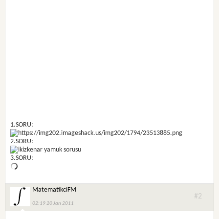
1.SORU:
2.SORU:
3.SORU:
MatematikciFM
#2
02:19 20 Jan 2011