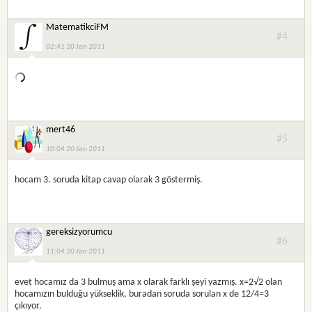
MatematikciFM
#4
02:41 20 Jan 2011
mert46
#5
10:04 20 Jan 2011
hocam 3. soruda kitap cavap olarak 3 göstermiş.
gereksizyorumcu
#6
11:04 20 Jan 2011
evet hocamız da 3 bulmuş ama x olarak farklı şeyi yazmış. x=2√2 olan
hocamızın bulduğu yükseklik, buradan soruda sorulan x de 12/4=3
çıkıyor.