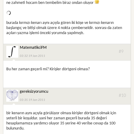
ne zahmeti hocam ben tembelim biraz ondan oluyor
burada kırmızı kenarı aynı açıyla gören iki köşe ve kırmızı kenarın
başlangıç ve bitişi olmak üzere 4 nokta çemberseldir. sonrası da zaten
açıları yazma işlemi önceki yorumda yapılmıştı.
MatematikciFM
#9
03:32 19 Jan 2011
Bu her zaman geçerli mi? Kirişler dörtgeni olması?
gereksizyorumcu
#10
03:35 19 Jan 2011
bir kenarın aynı açıyla görülüyor olması kirişler dörtgeni olmak için
yeterli bir koşuldur. yani her zaman geçerli burada 35 değeri
hesaplamamıza yardımcı oluyor 35 yerine 40 verilse cevap da 100
bulunurdu.