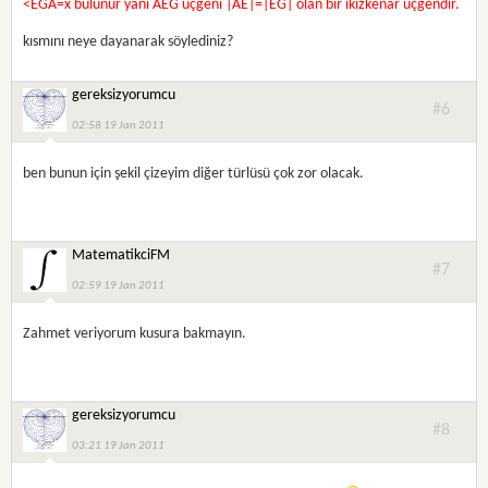
<EGA=x bulunur yani AEG üçgeni |AE|=|EG| olan bir ikizkenar üçgendir.
kısmını neye dayanarak söylediniz?
gereksizyorumcu
#6
02:58 19 Jan 2011
ben bunun için şekil çizeyim diğer türlüsü çok zor olacak.
MatematikciFM
#7
02:59 19 Jan 2011
Zahmet veriyorum kusura bakmayın.
gereksizyorumcu
#8
03:21 19 Jan 2011