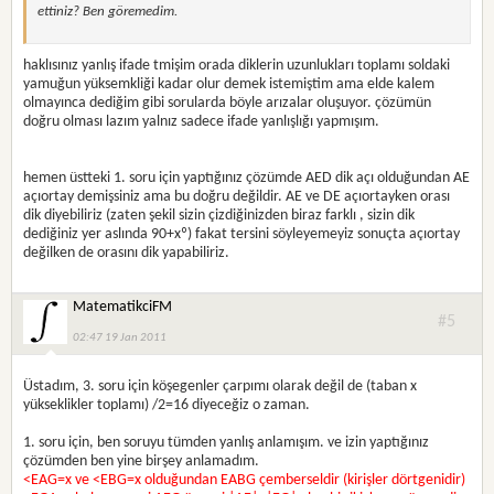
ettiniz? Ben göremedim.
haklısınız yanlış ifade tmişim orada diklerin uzunlukları toplamı soldaki
yamuğun yüksemkliği kadar olur demek istemiştim ama elde kalem
olmayınca dediğim gibi sorularda böyle arızalar oluşuyor. çözümün
doğru olması lazım yalnız sadece ifade yanlışlığı yapmışım.
hemen üstteki 1. soru için yaptığınız çözümde AED dik açı olduğundan AE
açıortay demişsiniz ama bu doğru değildir. AE ve DE açıortayken orası
dik diyebiliriz (zaten şekil sizin çizdiğinizden biraz farklı , sizin dik
dediğiniz yer aslında 90+xº) fakat tersini söyleyemeyiz sonuçta açıortay
değilken de orasını dik yapabiliriz.
MatematikciFM
#5
02:47 19 Jan 2011
Üstadım, 3. soru için köşegenler çarpımı olarak değil de (taban x
yükseklikler toplamı) /2=16 diyeceğiz o zaman.
1. soru için, ben soruyu tümden yanlış anlamışım. ve izin yaptığınız
çözümden ben yine birşey anlamadım.
<EAG=x ve <EBG=x olduğundan EABG çemberseldir (kirişler dörtgenidir)