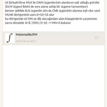
LK birleştirilirse MLK ile DAM üçgenlerinin alanlarıın eşit olduğu görülür
(DLM üçgeni ikisini de aynı alana sahip bir üçgene tamamlıyor)
benzer şekilde KLN üçgeniin alnı da CNB üçgeninin alanına eşit olur yani
MLNK dörtgeninin aanı 6+10=16 olur
bu dörtgende LK MN ye dik olacağından alan köşegenlerin çarpımının
yarısı olmalıdır A=8.|MN|/2=16 → MN=4 bulunur
MatematikciFM
#3
20:03 18 Jan 2011