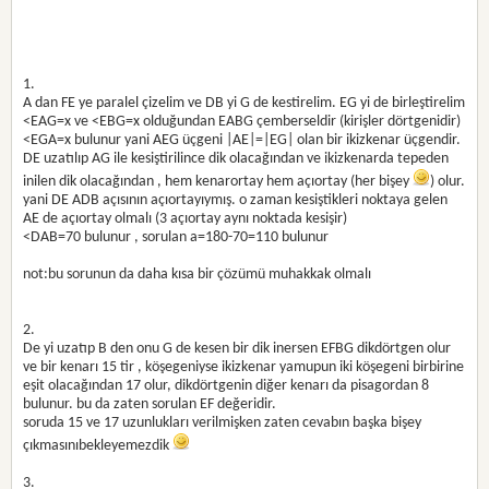
1.
A dan FE ye paralel çizelim ve DB yi G de kestirelim. EG yi de birleştirelim
<EAG=x ve <EBG=x olduğundan EABG çemberseldir (kirişler dörtgenidir)
<EGA=x bulunur yani AEG üçgeni |AE|=|EG| olan bir ikizkenar üçgendir.
DE uzatılıp AG ile kesiştirilince dik olacağından ve ikizkenarda tepeden
inilen dik olacağından , hem kenarortay hem açıortay (her bişey
) olur.
yani DE ADB açısının açıortayıymış. o zaman kesiştikleri noktaya gelen
AE de açıortay olmalı (3 açıortay aynı noktada kesişir)
<DAB=70 bulunur , sorulan a=180-70=110 bulunur
not:bu sorunun da daha kısa bir çözümü muhakkak olmalı
2.
De yi uzatıp B den onu G de kesen bir dik inersen EFBG dikdörtgen olur
ve bir kenarı 15 tir , köşegeniyse ikizkenar yamupun iki köşegeni birbirine
eşit olacağından 17 olur, dikdörtgenin diğer kenarı da pisagordan 8
bulunur. bu da zaten sorulan EF değeridir.
soruda 15 ve 17 uzunlukları verilmişken zaten cevabın başka bişey
çıkmasınıbekleyemezdik
3.