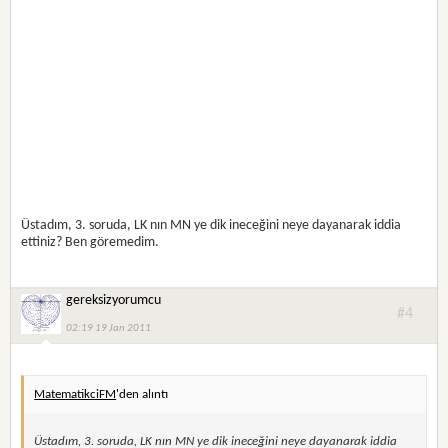
Üstadım, 3. soruda, LK nın MN ye dik ineceğini neye dayanarak iddia
ettiniz? Ben göremedim.
gereksizyorumcu
#4
02:19 19 Jan 2011
MatematikciFM
'den alıntı
Üstadım, 3. soruda, LK nın MN ye dik ineceğini neye dayanarak iddia