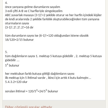
4.
önce yanyana gelme durumlarını sayalım
3 evli çifti A-B ve C harfleriyle simgeleyelim
ABC yuvarlak masaya (3-1)!=2 şekilde oturur ve her harfin içindeki kişiler
de kndi aralarında 2 şekilde farklılık oluşturabileceğinden tüm yanyana
oturmaların sayısı
(3-1)!.2!.2!.2!=16 dır
tüm durumların sayısı ise (6-1)!=120 olduğundan istene olasılık
16/120=2/15 bulunur
5.
tüm dağılımların sayısı 1. mektup 5 kutuya gidebilir , 2. mektup 5 kutuya
gidebilir ...
4
5
bulunur
her mektubun farklı kutuya gittiği dağılımların sayısı
ilk mektup için 5 ihtimal vardır , ikinci için artık 4 kutu kalmıştır...
5.4.3.2=120 olur
4
3
sorulan ihtimal = 120/5
=24/5
bulunur
Diğer çözümlü sorular alttadır.