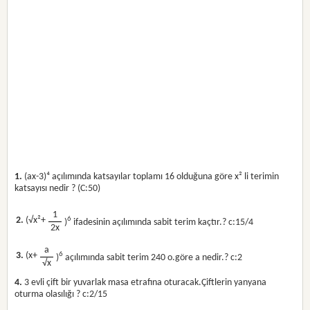
1.
(ax-3)⁴ açılımında katsayılar toplamı 16 olduğuna göre x² li terimin
katsayısı nedir ? (C:50)
1
2.
(√x²+
6
)
ifadesinin açılımında sabit terim kaçtır.? c:15/4
2x
a
3.
(x+
6
)
açılımında sabit terim 240 o.göre a nedir.? c:2
√x
4.
3 evli çift bir yuvarlak masa etrafına oturacak.Çiftlerin yanyana
oturma olasılığı ? c:2/15