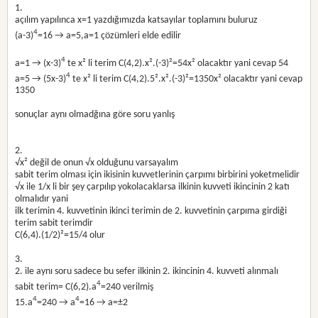
1.
açılım yapılınca x=1 yazdığımızda katsayılar toplamını buluruz
4
(a-3)
=16 → a=5,a=1 çözümleri elde edilir
4
a=1 → (x-3)
te x² li terim C(4,2).x².(-3)²=54x² olacaktır yani cevap 54
4
a=5 → (5x-3)
te x² li terim C(4,2).5².x².(-3)²=1350x² olacaktır yani cevap
1350
sonuçlar aynı olmadğına göre soru yanlış
2.
√x² değil de onun √x olduğunu varsayalım
sabit terim olması için ikisinin kuvvetlerinin çarpımı birbirini yoketmelidir
√x ile 1/x li bir şey çarpılıp yokolacaklarsa ilkinin kuvveti ikincinin 2 katı
olmalıdır yani
ilk terimin 4. kuvvetinin ikinci terimin de 2. kuvvetinin çarpıma girdiği
terim sabit terimdir
C(6,4).(1/2)²=15/4 olur
3.
2. ile aynı soru sadece bu sefer ilkinin 2. ikincinin 4. kuvveti alınmalı
4
sabit terim= C(6,2).a
=240 verilmiş
4
4
15.a
=240 → a
=16 → a=±2