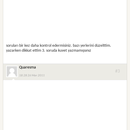
soruları bir kez daha kontrol edermisiniz. bazı yerlerini düzelttim.
yazarken dikkat ettim 3. soruda kuvet yazmamışsınız
Quaresma
#3
18:28 26 Mar 2011