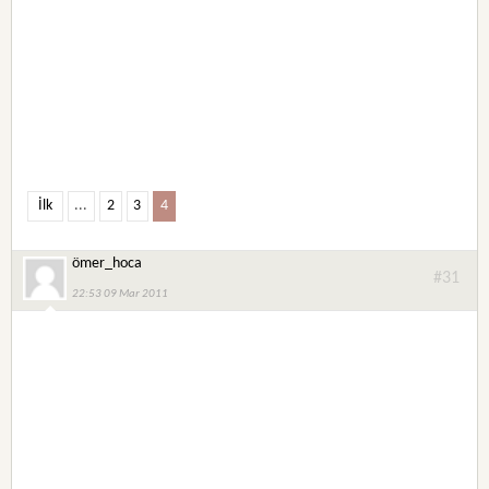
İlk
...
2
3
4
ömer_hoca
#31
22:53 09 Mar 2011