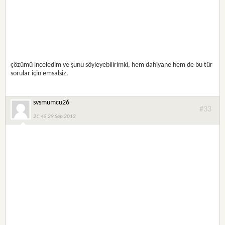
çözümü inceledim ve şunu söyleyebilirimki, hem dahiyane hem de bu tür
sorular için emsalsiz.
svsmumcu26
#33
21:45 29 Sep 2012