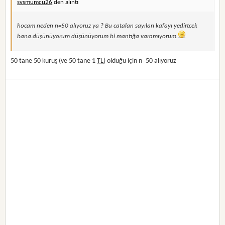
svsmumcu26
'den alıntı
hocam neden n=50 alıyoruz ya ? Bu catalan sayıları kafayı yedirtcek
bana.düşünüyorum düşünüyorum bi mantığa varamıyorum.
50 tane 50 kuruş (ve 50 tane 1
TL
) olduğu için n=50 alıyoruz