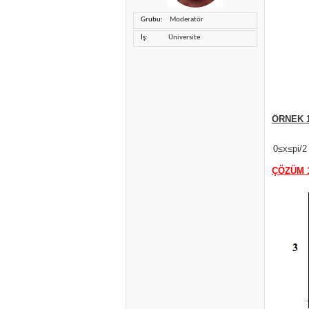
Grubu
Moderatör
İş
Üniversite
ÖRNEK 1
0≤x≤pi/2
ÇÖZÜM 