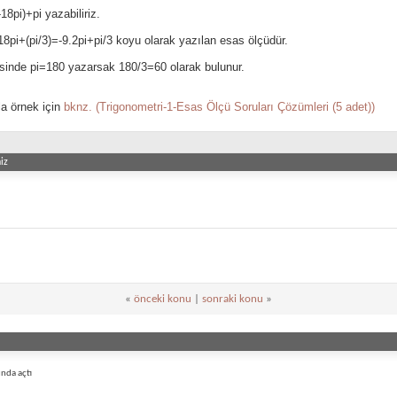
18pi)+pi yazabiliriz.
18pi+(pi/3)=-9.2pi+pi/3 koyu olarak yazılan esas ölçüdür.
esinde pi=180 yazarsak 180/3=60 olarak bulunur.
a örnek için
bknz. (Trigonometri-1-Esas Ölçü Soruları Çözümleri (5 adet))
iz
«
önceki konu
|
sonraki konu
»
nda açtı