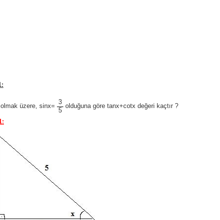
:
3
 olmak üzere, sinx=
olduğuna göre tanx+cotx değeri kaçtır ?
5
1: