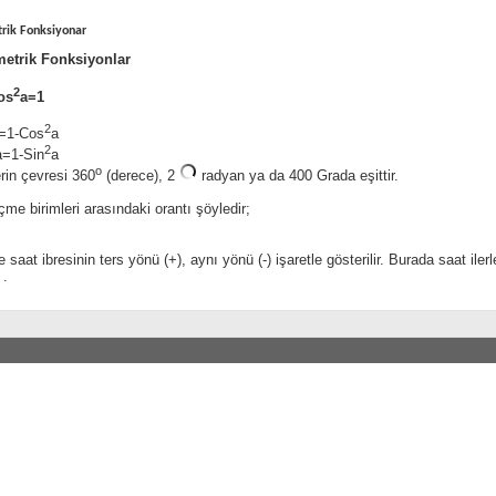
rik Fonksiyonar
etrik Fonksiyonlar
2
os
a=1
2
=1-Cos
a
2
a=1-Sin
a
o
rin çevresi 360
(derece), 2
radyan ya da 400 Grada eşittir.
çme birimleri arasındaki orantı şöyledir;
saat ibresinin ters yönü (+), aynı yönü (-) işaretle gösterilir. Burada saat ile
 .