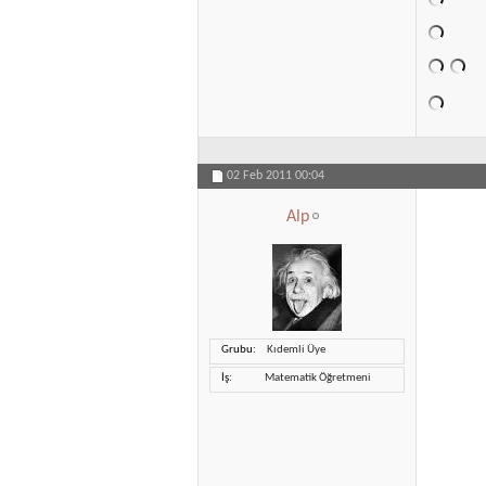
02 Feb 2011
00:04
Alp
Grubu
Kıdemli Üye
İş
Matematik Öğretmeni