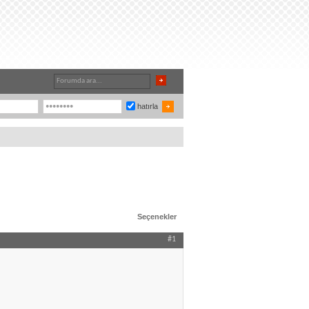
hatırla
Seçenekler
#1