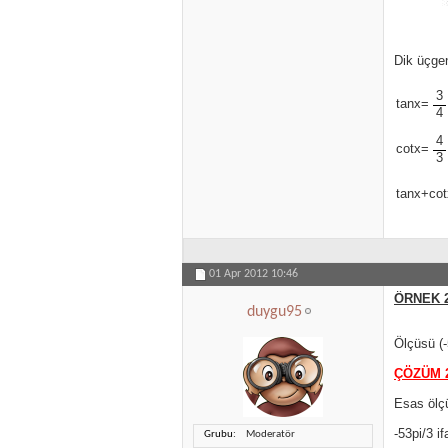
Dik üçge
3
tanx=
4
4
cotx=
3
tanx+co
01 Apr 2012
10:46
ÖRNEK 2
duygu95
Ölçüsü (-
ÇÖZÜM 
Esas ölçü 
-53pi/3 i
Grubu
Moderatör