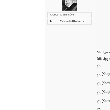
Grubu
Kıdemli Üye
İş
Matematik Öğretmeni
Dik Üçgend
Dik Üçge
(Karşı
(Komş
(Karş
(Komş