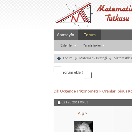
Anasayfa
Forum
Eylemler
Yararlı linkler
Forum
Matematik Desteği
Matematik A
Yorum ekle !
Dik Üçgende Trigonometrik Oranlar- Sinüs K
02 Feb 2011
00:03
Alp