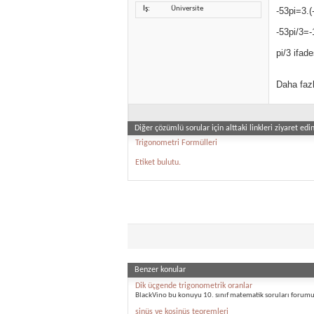
İş
Üniversite
-53pi=3.(-
-53pi/3=-
pi/3 ifad
Daha fazl
Diğer çözümlü sorular için alttaki linkleri ziyaret edin
Trigonometri Formülleri
Etiket bulutu.
Benzer konular
Dik üçgende trigonometrik oranlar
BlackVino bu konuyu 10. sınıf matematik soruları forumu
sinüs ve kosinüs teoremleri