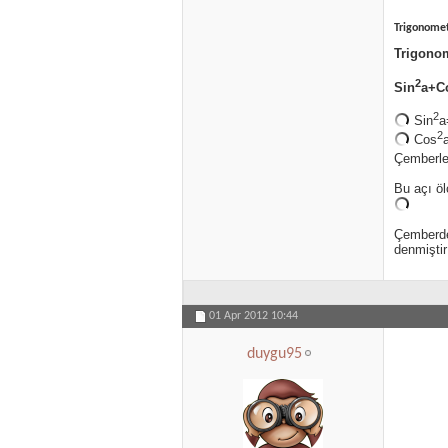
Trigonomet
Trigonom
2
Sin
a+C
2
Sin
a
2
Cos
Çemberle
Bu açı öl
Çemberde 
denmiştir
01 Apr 2012
10:44
duygu95