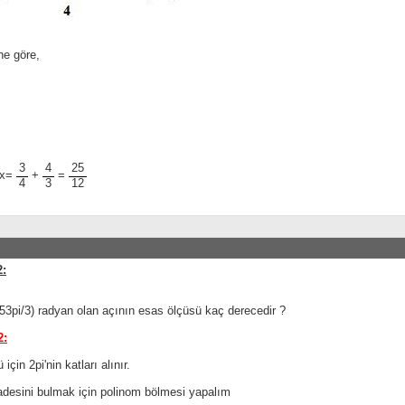
ne göre,
3
4
25
tx=
+
=
4
3
12
:
53pi/3) radyan olan açının esas ölçüsü kaç derecedir ?
2:
için 2pi'nin katları alınır.
fadesini bulmak için polinom bölmesi yapalım